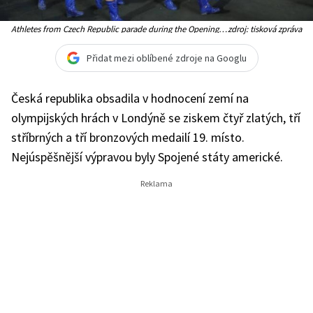
Athletes from Czech Republic parade during the Opening
zdroj: tisková zpráva
Ceremony at the 2012 Summer Olympics, Friday, July 27,
2012, in London. (AP Photo/Matt Dunham)
Přidat mezi oblíbené zdroje na Googlu
Česká republika obsadila v hodnocení zemí na
olympijských hrách v Londýně se ziskem čtyř zlatých, tří
stříbrných a tří bronzových medailí 19. místo.
Nejúspěšnější výpravou byly Spojené státy americké.