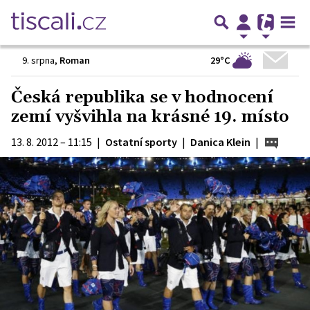
29°C
9. srpna
,
Roman
Česká republika se v hodnocení
zemí vyšvihla na krásné 19. místo
13. 8. 2012 – 11:15
|
Ostatní sporty
|
Danica Klein
|