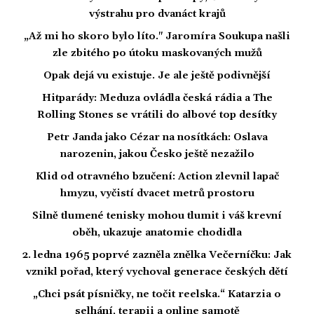
výstrahu pro dvanáct krajů
„Až mi ho skoro bylo líto." Jaromíra Soukupa našli
zle zbitého po útoku maskovaných mužů
Opak dejá vu existuje. Je ale ještě podivnější
Hitparády: Meduza ovládla česká rádia a The
Rolling Stones se vrátili do albové top desítky
Petr Janda jako Cézar na nosítkách: Oslava
narozenin, jakou Česko ještě nezažilo
Klid od otravného bzučení: Action zlevnil lapač
hmyzu, vyčistí dvacet metrů prostoru
Silně tlumené tenisky mohou tlumit i váš krevní
oběh, ukazuje anatomie chodidla
2. ledna 1965 poprvé zazněla znělka Večerníčku: Jak
vznikl pořad, který vychoval generace českých dětí
„Chci psát písničky, ne točit reelska.“ Katarzia o
selhání, terapii a online samotě