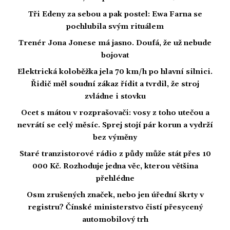
Tři Edeny za sebou a pak postel: Ewa Farna se
pochlubila svým rituálem
Trenér Jona Jonese má jasno. Doufá, že už nebude
bojovat
Elektrická koloběžka jela 70 km/h po hlavní silnici.
Řidič měl soudní zákaz řídit a tvrdil, že stroj
zvládne i stovku
Ocet s mátou v rozprašovači: vosy z toho utečou a
nevrátí se celý měsíc. Sprej stojí pár korun a vydrží
bez výměny
Staré tranzistorové rádio z půdy může stát přes 10
000 Kč. Rozhoduje jedna věc, kterou většina
přehlédne
Osm zrušených značek, nebo jen úřední škrty v
registru? Čínské ministerstvo čistí přesycený
automobilový trh