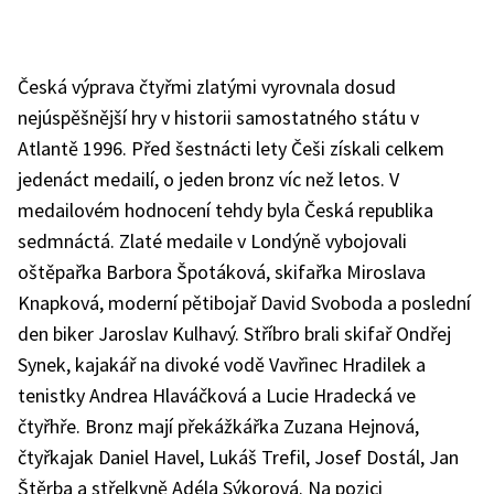
Česká výprava čtyřmi zlatými vyrovnala dosud
nejúspěšnější hry v historii samostatného státu v
Atlantě 1996. Před šestnácti lety Češi získali celkem
jedenáct medailí, o jeden bronz víc než letos. V
medailovém hodnocení tehdy byla Česká republika
sedmnáctá. Zlaté medaile v Londýně vybojovali
oštěpařka Barbora Špotáková, skifařka Miroslava
Knapková, moderní pětibojař David Svoboda a poslední
den biker Jaroslav Kulhavý. Stříbro brali skifař Ondřej
Synek, kajakář na divoké vodě Vavřinec Hradilek a
tenistky Andrea Hlaváčková a Lucie Hradecká ve
čtyřhře. Bronz mají překážkářka Zuzana Hejnová,
čtyřkajak Daniel Havel, Lukáš Trefil, Josef Dostál, Jan
Štěrba a střelkyně Adéla Sýkorová. Na pozici