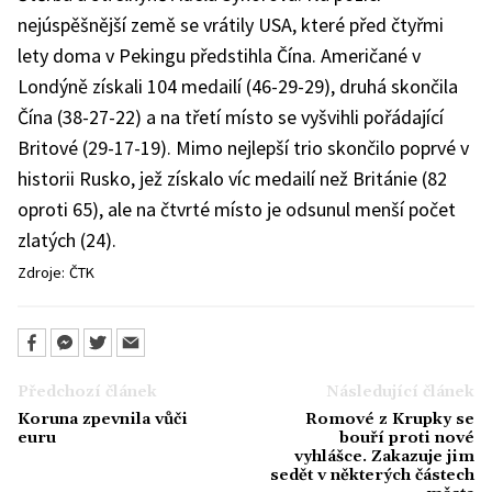
nejúspěšnější země se vrátily USA, které před čtyřmi
lety doma v Pekingu předstihla Čína. Američané v
Londýně získali 104 medailí (46-29-29), druhá skončila
Čína (38-27-22) a na třetí místo se vyšvihli pořádající
Britové (29-17-19). Mimo nejlepší trio skončilo poprvé v
historii Rusko, jež získalo víc medailí než Británie (82
oproti 65), ale na čtvrté místo je odsunul menší počet
zlatých (24).
Zdroje:
ČTK
Předchozí článek
Následující článek
Koruna zpevnila vůči
Romové z Krupky se
euru
bouří proti nové
vyhlášce. Zakazuje jim
sedět v některých částech