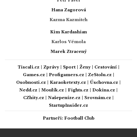
Petr Pavel
Hana Zagorová
Kazma Kazmitch
Kim Kardashian
Karlos Vémola
Marek Ztracený
Tiscali.cz
|
Zprávy
|
Sport
|
Ženy
|
Cestování
|
Games.cz
|
Profigamers.cz
|
ZeStolu.cz
|
Osobnosti.cz
|
Karaoketexty.cz
|
Úschovna.cz
|
Nedd.cz
|
Moulík.cz
|
Fights.cz
|
Dokina.cz
|
CZhity.cz
|
Našepeníze.cz
|
Srovnám.cz
|
StartupInsider.cz
Partneři:
Football Club