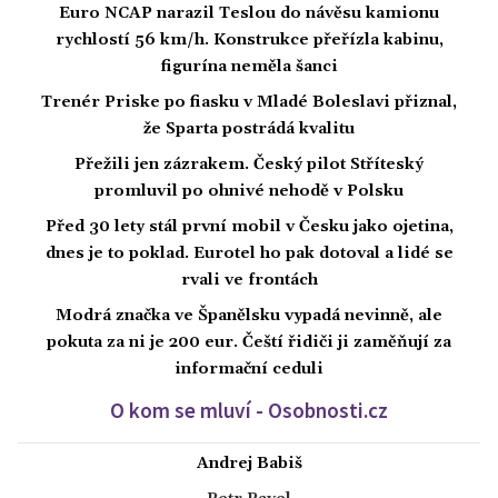
Euro NCAP narazil Teslou do návěsu kamionu
rychlostí 56 km/h. Konstrukce přeřízla kabinu,
figurína neměla šanci
Trenér Priske po fiasku v Mladé Boleslavi přiznal,
že Sparta postrádá kvalitu
Přežili jen zázrakem. Český pilot Stříteský
promluvil po ohnivé nehodě v Polsku
Před 30 lety stál první mobil v Česku jako ojetina,
dnes je to poklad. Eurotel ho pak dotoval a lidé se
rvali ve frontách
Modrá značka ve Španělsku vypadá nevinně, ale
pokuta za ni je 200 eur. Čeští řidiči ji zaměňují za
informační ceduli
O kom se mluví - Osobnosti.cz
Andrej Babiš