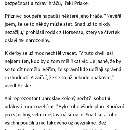
bezpečnost a zdraví hráčů," řekl Priske.
Příznivci soupeře napadli i některé jeho hráče. "Nevěřil
jsem, že se to někdy může stát. Snad už to nikdy
nezažiju," prohlásil rodák z Horsensu, který ve čtvrtek
oslaví 49. narozeniny.
K derby se už moc nechtěl vracet. "V tuto chvíli asi
nejsem ten, kdo by o tom měl říkat víc. Je jasné, že by
se to dít nemělo. Věřím, že správní lidé udělají správná
rozhodnutí. A zařídí, že se to už nebude opakovat,"
uvedl Priske.
Ani reprezentant Jaroslav Zelený nechtěl sobotní
události moc rozebírat. "Bylo toho všude plno. Kuriózní
pro všechny, velmi nešťastná situace. Snad se z toho
všichni poučili a nic takového už nevznikne. Bez