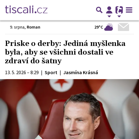
29°C
9. srpna
,
Roman
Priske o derby: Jediná myšlenka
byla, aby se všichni dostali ve
zdraví do šatny
13. 5. 2026 – 8:29
|
Sport
|
Jasmína Krásná