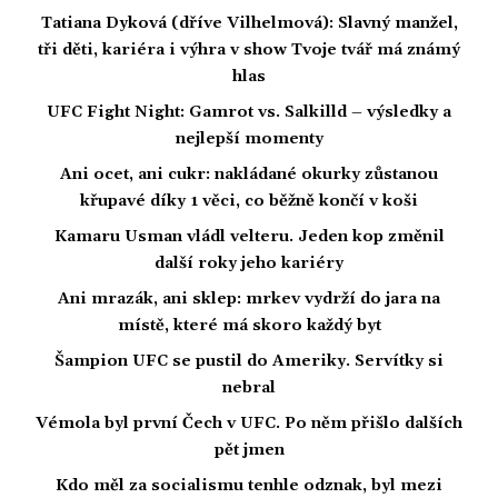
Tatiana Dyková (dříve Vilhelmová): Slavný manžel,
tři děti, kariéra i výhra v show Tvoje tvář má známý
hlas
UFC Fight Night: Gamrot vs. Salkilld – výsledky a
nejlepší momenty
Ani ocet, ani cukr: nakládané okurky zůstanou
křupavé díky 1 věci, co běžně končí v koši
Kamaru Usman vládl velteru. Jeden kop změnil
další roky jeho kariéry
Ani mrazák, ani sklep: mrkev vydrží do jara na
místě, které má skoro každý byt
Šampion UFC se pustil do Ameriky. Servítky si
nebral
Vémola byl první Čech v UFC. Po něm přišlo dalších
pět jmen
Kdo měl za socialismu tenhle odznak, byl mezi