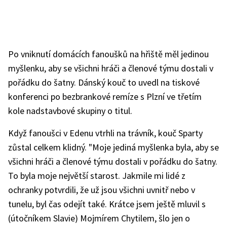
Po vniknutí domácích fanoušků na hřiště měl jedinou
myšlenku, aby se všichni hráči a členové týmu dostali v
pořádku do šatny. Dánský kouč to uvedl na tiskové
konferenci po bezbrankové remíze s Plzní ve třetím
kole nadstavbové skupiny o titul.
Když fanoušci v Edenu vtrhli na trávník, kouč Sparty
zůstal celkem klidný. "Moje jediná myšlenka byla, aby se
všichni hráči a členové týmu dostali v pořádku do šatny.
To byla moje největší starost. Jakmile mi lidé z
ochranky potvrdili, že už jsou všichni uvnitř nebo v
tunelu, byl čas odejít také. Krátce jsem ještě mluvil s
(útočníkem Slavie) Mojmírem Chytilem, šlo jen o