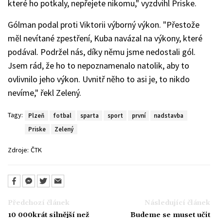
které ho potkaly, nepřejete nikomu," vyzdvihl Priske.
Gólman podal proti Viktorii výborný výkon. "Přestože
měl nevítané zpestření, Kuba navázal na výkony, které
podával. Podržel nás, díky němu jsme nedostali gól.
Jsem rád, že ho to nepoznamenalo natolik, aby to
ovlivnilo jeho výkon. Uvnitř něho to asi je, to nikdo
nevíme," řekl Zelený.
Tagy:
Plzeň
fotbal
sparta
sport
první
nadstavba
Priske
Zelený
Zdroje:
ČTK
Předchozí článek
Následující článek
10 000krát silnější než
Budeme se muset učit