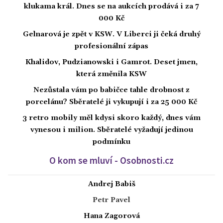
klukama král. Dnes se na aukcích prodává i za 7
000 Kč
Gelnarová je zpět v KSW. V Liberci ji čeká druhý
profesionální zápas
Khalidov, Pudzianowski i Gamrot. Deset jmen,
která změnila KSW
Nezůstala vám po babičce tahle drobnost z
porcelánu? Sběratelé ji vykupují i za 25 000 Kč
3 retro mobily měl kdysi skoro každý, dnes vám
vynesou i milion. Sběratelé vyžadují jedinou
podmínku
O kom se mluví - Osobnosti.cz
Andrej Babiš
Petr Pavel
Hana Zagorová