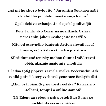
„Až mi ho skoro bylo líto." Jaromíra Soukupa našli
zle zbitého po útoku maskovaných mužů
Opak dejá vu existuje. Je ale ještě podivnější
Petr Janda jako Cézar na nosítkách: Oslava
narozenin, jakou Česko ještě nezažilo
Klid od otravného bzučení: Action zlevnil lapač
hmyzu, vyčistí dvacet metrů prostoru
Silně tlumené tenisky mohou tlumit i váš krevní
oběh, ukazuje anatomie chodidla
2. ledna 1965 poprvé zazněla znělka Večerníčku: Jak
vznikl pořad, který vychoval generace českých dětí
„Chci psát písničky, ne točit reelska.“ Katarzia o
selhání, terapii a online samotě
Tři Edeny za sebou a pak postel: Ewa Farna se
pochlubila svým rituálem