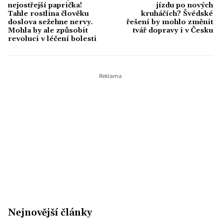
nejostřejší paprička!
jízdu po nových
Tahle rostlina člověku
kruháčích? Švédské
doslova sežehne nervy.
řešení by mohlo změnit
Mohla by ale způsobit
tvář dopravy i v Česku
revoluci v léčení bolesti
Nejnovější články