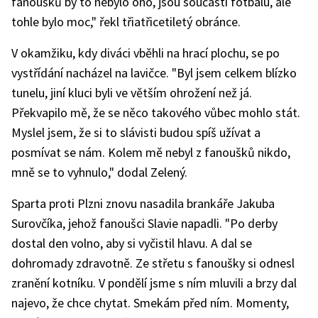
fanoušků by to nebylo ono, jsou součástí fotbalu, ale
tohle bylo moc," řekl třiatřicetiletý obránce.
V okamžiku, kdy diváci vběhli na hrací plochu, se po
vystřídání nacházel na lavičce. "Byl jsem celkem blízko
tunelu, jiní kluci byli ve větším ohrožení než já.
Překvapilo mě, že se něco takového vůbec mohlo stát.
Myslel jsem, že si to slávisti budou spíš užívat a
posmívat se nám. Kolem mě nebyl z fanoušků nikdo,
mně se to vyhnulo," dodal Zelený.
Sparta proti Plzni znovu nasadila brankáře Jakuba
Surovčíka, jehož fanoušci Slavie napadli. "Po derby
dostal den volno, aby si vyčistil hlavu. A dal se
dohromady zdravotně. Ze střetu s fanoušky si odnesl
zranění kotníku. V pondělí jsme s ním mluvili a brzy dal
najevo, že chce chytat. Smekám před ním. Momenty,