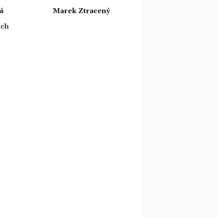
á
Marek Ztracený
tch