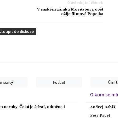
Následující článek
V saském zámku Moritzburg opět
ožije filmová Popelka
stoupit do diskuze
uriozity
Fotbal
Úmrt
O kom se mlu
 naruby. Čeká je štěstí, odměna i
Andrej Babiš
Petr Pavel