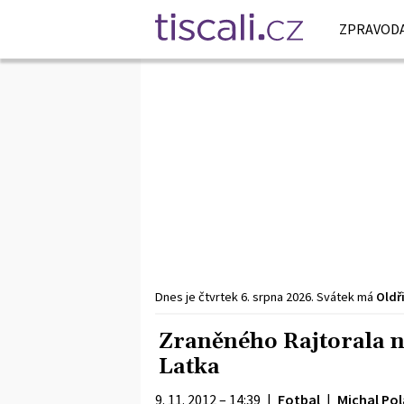
ZPRAVODA
Dnes je
čtvrtek
6. srpna
2026
.
Svátek má
Oldř
Zraněného Rajtorala n
Latka
9. 11. 2012 – 14:39
|
Fotbal
|
Michal Po