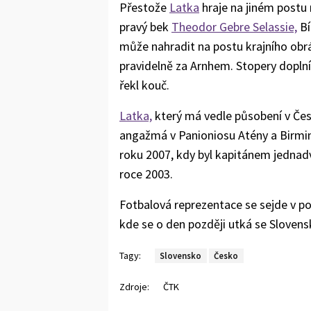
Přestože
Latka
hraje na jiném postu
pravý bek
Theodor Gebre Selassie,
Bí
může nahradit na postu krajního obr
pravidelně za Arnhem. Stopery dopln
řekl kouč.
Latka,
který má vedle působení v Česk
angažmá v Panioniosu Atény a Birmin
roku 2007, kdy byl kapitánem jednadva
roce 2003.
Fotbalová reprezentace se sejde v po
kde se o den později utká se Sloven
Tagy:
Slovensko
Česko
Zdroje:
ČTK