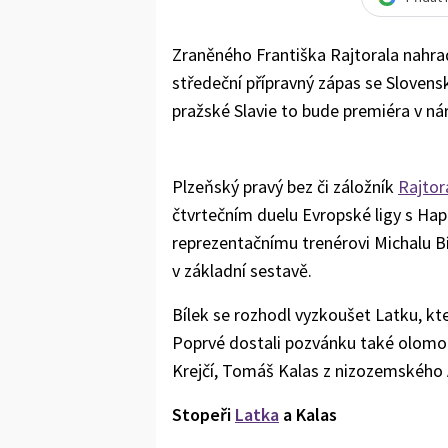
Zraněného Františka Rajtorala nahra
středeční přípravný zápas se Sloven
pražské Slavie to bude premiéra v n
Plzeňský pravý bez či záložník
Rajtor
čtvrtečním duelu Evropské ligy s Hap
reprezentačnímu trenérovi Michalu Bí
v základní sestavě.
Bílek se rozhodl vyzkoušet Latku, k
Poprvé dostali pozvánku také olomouč
Krejčí, Tomáš Kalas z nizozemského
Stopeři
Latka
a Kalas