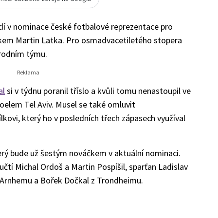
dí v nominace české fotbalové reprezentace pro
skem Martin Latka. Pro osmadvacetiletého stopera
árodním týmu.
al
si v týdnu poranil tříslo a kvůli tomu nenastoupil ve
oelem Tel Aviv. Musel se také omluvit
lkovi, který ho v posledních třech zápasech využíval
terý bude už šestým nováčkem v aktuální nominaci.
tí Michal Ordoš a Martin Pospíšil, sparťan Ladislav
 Arnhemu a Bořek Dočkal z Trondheimu.