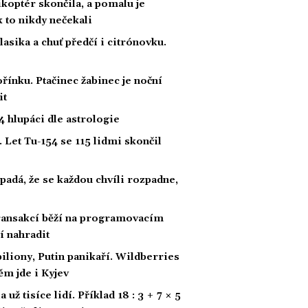
likoptér skončila, a pomalu je
ak to nikdy nečekali
klasika a chuť předčí i citrónovku.
řínku. Ptačinec žabinec je noční
it
 hlupáci dle astrologie
 Let Tu-154 se 115 lidmi skončil
padá, že se každou chvíli rozpadne,
 transakcí běží na programovacím
í nahradit
biliony, Putin panikaří. Wildberries
ěm jde i Kyjev
ž tisíce lidí. Příklad 18 : 3 + 7 × 5