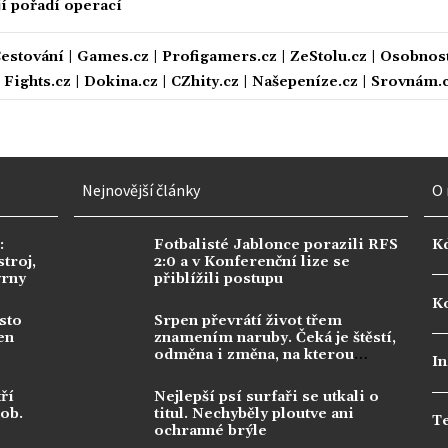
ají pořadí operací
estování
|
Games.cz
|
Profigamers.cz
|
ZeStolu.cz
|
Osobnost
|
Fights.cz
|
Dokina.cz
|
CZhity.cz
|
Našepeníze.cz
|
Srovnám.
Nejnovější články
O 
:
Fotbalisté Jablonce porazili RFS
K
troj,
2:0 a v Konferenční lize se
vrny
přiblížili postupu
Ko
sto
Srpen převrátí život třem
en
znamením naruby. Čeká je štěstí,
odměna i změna, na kterou
In
dlouho čekala
ří
Nejlepší psí surfaři se utkali o
dob.
titul. Nechyběly ploutve ani
T
ochranné brýle