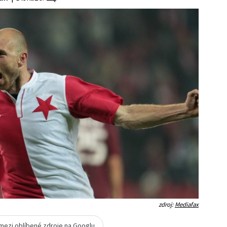
zdroj:
Mediafax
 mezi oblíbené zdroje na Googlu