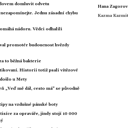
radovem domluvit odvetu
Hana Zagorov
a nezapomínejte. Jednu zásadní chybu
Kazma Kazmi
 pomáhá nádoru. Vědci odhalili
oval promotér budoucnost hvězdy
za to běžná bakterie
tikovaní. Historii totiž psali vítězové
 došlo u Mety
íseň „Veď mě dál, cesto má“ se původně
tipy na vzdušné pánské boty
tisíce za opraváře, jindy stojí 10 000
ný