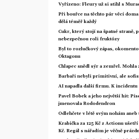
Vyřízeno: Fleury už si stihl s Mu
Při bouřce na těchto pár věcí dom
dělá téměř každý
Cukr, který stojí na špatné straně,
nebezpečnou roli fruktózy
Byl to rozlučkový zápas, okoment
Oktagonu
Chlapec snědl sýr a zemřel. Mohla 
Barbaři nebyli primitivní, ale sofis
AI napadla další firmu. K incidentu
Pavel Bobek a jeho největší hit: P
jmenovala Rododendron
Odlehčete v létě svým nohám aneb 
Krabička za 125 Kč z Actionu ušetří 
Kč. Regál s nářadím je věčně prázd