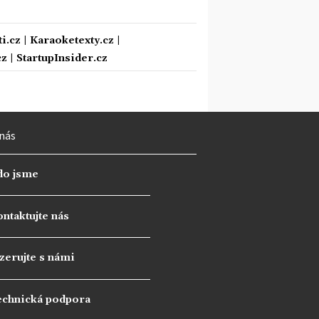
i.cz
|
Karaoketexty.cz
|
cz
|
StartupInsider.cz
nás
do jsme
ntaktujte nás
zerujte s námi
echnická podpora