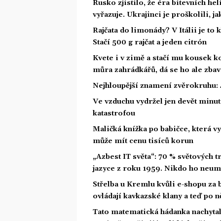
Rusko zjistilo, že éra bitevních he
vyřazuje. Ukrajinci je proškolili, j
Rajčata do limonády? V Itálii je to 
Stačí 500 g rajčat a jeden citrón
Kvete i v zimě a stačí mu kousek ko
můra zahrádkářů, dá se ho ale zbav
Nejhloupější znamení zvěrokruhu: 4
Ve vzduchu vydržel jen devět minut.
katastrofou
Maličká knížka po babičce, která vy
může mít cenu tisíců korun
„Azbest IT světa“: 70 % světových
jazyce z roku 1959. Nikdo ho neum
Střelba u Kremlu kvůli e-shopu za 
ovládají kavkazské klany a teď po n
Tato matematická hádanka nachytala u