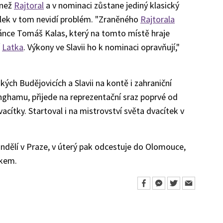
 než
Rajtoral
a v nominaci zůstane jediný klasický
lek v tom nevidí problém. "Zraněného
Rajtorala
ánce Tomáš Kalas, který na tomto místě hraje
í
Latka
. Výkony ve Slavii ho k nominaci opravňují,"
ých Budějovicích a Slavii na kontě i zahraniční
ghamu, přijede na reprezentační sraz poprvé od
cítky. Startoval i na mistrovství světa dvacítek v
ndělí v Praze, v úterý pak odcestuje do Olomouce,
skem.