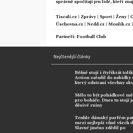
správně spočítají jen lidé, kteří zn
Tiscali.cz
|
Zprávy
|
Sport
|
Ženy
|
C
Úschovna.cz
|
Nedd.cz
|
Moulík.cz
Partneři:
Football Club
Nejčtenější články
Běžně stojí i čtyřikrát tolik
Action zařadil do nabídky s
který odstraní všechny sk
Mělo to být pohádkové mě
pro boháče. Dnes tu stojí j
děsivé ruiny
Tenhle dámský parfém pat
mezi nejlepší vůně všech 
Slavné jméno zdědil po
kontroverzní legendě