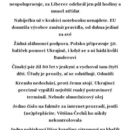
nespolupracuje, za Liberec odehrál jen půl hodiny a
musel střídat
Nabíječku už v krabici notebooku nenajdete. EU
donutila výrobce změnit pravidla, od dubna jedině
za své
Žádná slábnoucí podpora. Polsko připravuje 50.
balíček pomoci Ukrajině, i když se s ní hádá kvůli
Banderovi
Čínský pár žil 60 let v jeskyni a vychoval tam čtyři
děti. Úřady je prosily, ať se odstěhují. Odmítli
Kremlu nedochází, proti čemu stojí. Ukrajinci
precizně vypálili největší ruský potravinový
terminál. Nebude slunečnicový olej
Jedno číslo na faktuře za internet prozradí, jestli
(ne)přeplácíte. Většina Čechů ho nikdy
nekontrolovala
Jedna polévková lžíce kyseliny citronové na kbelík