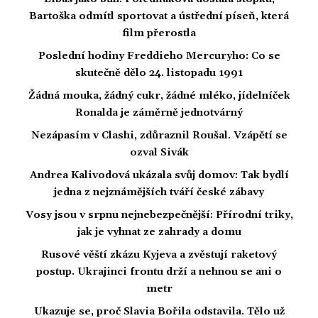
Bartoška odmítl sportovat a ústřední píseň, která
film přerostla
Poslední hodiny Freddieho Mercuryho: Co se
skutečně dělo 24. listopadu 1991
Žádná mouka, žádný cukr, žádné mléko, jídelníček
Ronalda je záměrně jednotvárný
Nezápasím v Clashi, zdůraznil Roušal. Vzápětí se
ozval Sivák
Andrea Kalivodová ukázala svůj domov: Tak bydlí
jedna z nejznámějších tváří české zábavy
Vosy jsou v srpnu nejnebezpečnější: Přírodní triky,
jak je vyhnat ze zahrady a domu
Rusové věští zkázu Kyjeva a zvěstují raketový
postup. Ukrajinci frontu drží a nehnou se ani o
metr
Ukazuje se, proč Slavia Bořila odstavila. Tělo už