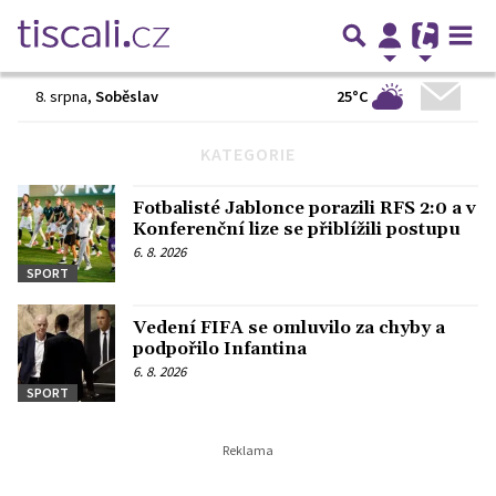
25°C
8. srpna
,
Soběslav
KATEGORIE
Předchozí
1
2
3
…
1767
Další
Fotbalisté Jablonce porazili RFS 2:0 a v
Konferenční lize se přiblížili postupu
6. 8. 2026
SPORT
Vedení FIFA se omluvilo za chyby a
podpořilo Infantina
6. 8. 2026
SPORT