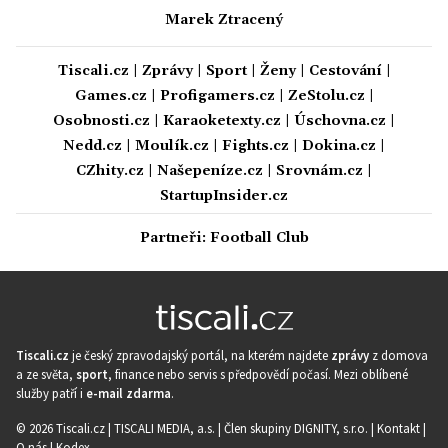
Marek Ztracený
Tiscali.cz
|
Zprávy
|
Sport
|
Ženy
|
Cestování
|
Games.cz
|
Profigamers.cz
|
ZeStolu.cz
|
Osobnosti.cz
|
Karaoketexty.cz
|
Úschovna.cz
|
Nedd.cz
|
Moulík.cz
|
Fights.cz
|
Dokina.cz
|
CZhity.cz
|
Našepeníze.cz
|
Srovnám.cz
|
StartupInsider.cz
Partneři:
Football Club
Tiscali.cz
je český zpravodajský portál, na kterém najdete
zprávy
z domova
a ze světa,
sport
, finance nebo servis s předpovědí počasí. Mezi oblíbené
služby patří i
e-mail zdarma
.
© 2026 Tiscali.cz |
TISCALI MEDIA, a.s.
|
Člen skupiny DIGNITY, s.r.o.
|
Kontakt
|
O nás
|
Kodex