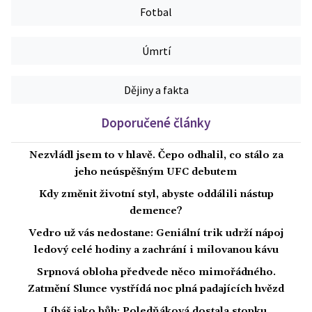
Fotbal
Úmrtí
Dějiny a fakta
Doporučené články
Nezvládl jsem to v hlavě. Čepo odhalil, co stálo za
jeho neúspěšným UFC debutem
Kdy změnit životní styl, abyste oddálili nástup
demence?
Vedro už vás nedostane: Geniální trik udrží nápoj
ledový celé hodiny a zachrání i milovanou kávu
Srpnová obloha předvede něco mimořádného.
Zatmění Slunce vystřídá noc plná padajících hvězd
Líbáš jako bůh: Poledňáková dostala stopku,