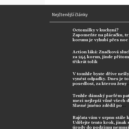
Nejčtenější články
Octomilky v kuchyni?
Zapomeňte na plácačku, tr
korunu je vyhubí přes noc
Action láká: Značková sluc
za 244 korun, jinde přitom 
třikrát tolik
V tomhle byste dříve nešly
vynést odpadky. Dnes je to
posedlost, za kterou ženy
utrácejí tisíce
Tenhle dámský parfém pat
mezi nejlepší vůně všech 
Slavné jméno zdědil po
kontroverzní legendě
Rajčata vám v srpnu stále 
Udělejte tento krok, jinak 
úrody do podzimu nemusí