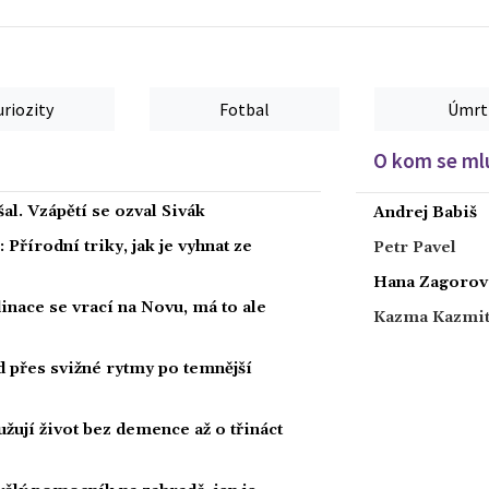
uriozity
Fotbal
Úmrt
O kom se mlu
al. Vzápětí se ozval Sivák
Andrej Babiš
Přírodní triky, jak je vyhnat ze
Petr Pavel
Hana Zagorov
dinace se vrací na Novu, má to ale
Kazma Kazmi
ad přes svižné rytmy po temnější
žují život bez demence až o třináct