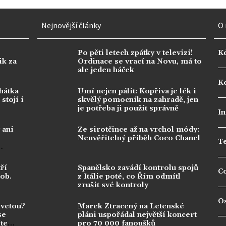
Nejnovější články
O 
Po pěti letech zpátky v televizi!
K
ik za
Ordinace se vrací na Novu, má to
ale jeden háček
Ko
hátka
Umí nejen pálit: Kopřiva je lék i
stojí i
skvělý pomocník na zahradě, jen
je potřeba ji použít správně
In
 ani
Ze sirotčince až na vrchol módy:
Neuvěřitelný příběh Coco Chanel
T
ří
Španělsko zavádí kontrolu spojů
C
dob.
z Itálie poté, co Řím odmítl
zrušit své kontroly
O
kvetou?
Marek Ztracený na Letenské
se
pláni uspořádal největší koncert
te
pro 70 000 fanoušků