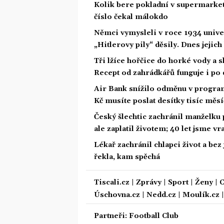
Kolik bere pokladní v supermarke
číslo čekal málokdo
Němci vymysleli v roce 1934 unive
„Hitlerovy pily“ děsily. Dnes jejich
Tři lžíce hořčice do horké vody a s
Recept od zahrádkářů funguje i po 
Air Bank snížilo odměnu v program
Kč musíte poslat desítky tisíc měs
Český šlechtic zachránil manželku
ale zaplatil životem; 40 let jsme v
Lékař zachránil chlapci život a bez
řekla, kam spěchá
Tiscali.cz
|
Zprávy
|
Sport
|
Ženy
|
C
Úschovna.cz
|
Nedd.cz
|
Moulík.cz
Partneři:
Football Club