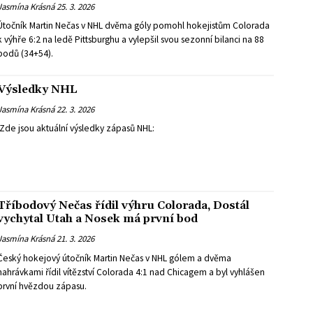
Jasmína Krásná
25. 3. 2026
Útočník Martin Nečas v NHL dvěma góly pomohl hokejistům Colorada
k výhře 6:2 na ledě Pittsburghu a vylepšil svou sezonní bilanci na 88
bodů (34+54).
Výsledky NHL
Jasmína Krásná
22. 3. 2026
.Zde jsou aktuální výsledky zápasů NHL:
Tříbodový Nečas řídil výhru Colorada, Dostál
vychytal Utah a Nosek má první bod
Jasmína Krásná
21. 3. 2026
Český hokejový útočník Martin Nečas v NHL gólem a dvěma
nahrávkami řídil vítězství Colorada 4:1 nad Chicagem a byl vyhlášen
první hvězdou zápasu.