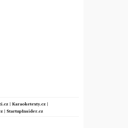
i.cz
|
Karaoketexty.cz
|
cz
|
StartupInsider.cz