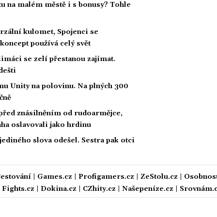
tu na malém městě i s bonusy? Tohle
rzální kulomet, Spojenci se
 koncept používá celý svět
limáci se zelí přestanou zajímat.
dešti
u Unity na polovinu. Na plných 300
íčně
 před znásilněním od rudoarmějce,
raha oslavovali jako hrdinu
 jediného slova odešel. Sestra pak otci
estování
|
Games.cz
|
Profigamers.cz
|
ZeStolu.cz
|
Osobnost
|
Fights.cz
|
Dokina.cz
|
CZhity.cz
|
Našepeníze.cz
|
Srovnám.