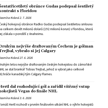
Šestatřicetiletý obránce Gudas podepsal šestiletý
kontrakt s Floridou
Jasmína Krásná
2. 7. 2026
Český hokejový obránce Radko Gudas podepsal šestiletou smlouvu
na celkem devět milionů dolarů (192 milionů korun) s Floridou, která
jej získala v pondělí z Anaheimu.
Druhým nejvýše draftovaným Čechem je gólman
Trejbal, vybralo si jej Calgary
Jasmína Krásná
27. 6. 2026
Druhým letos nejvýše draftovaným českým hokejistou do zámořské
NHL se stal brankář Tobias Trejbal, jehož si vybral jako celkově
42.hráče kanadský tým Calgary Flames.
Hertl dal rozhodující gól a zařídil vítězný vstup
hokejistů Vegas do finále NHL
Jasmína Krásná
3. 6. 2026
Tomáš Hertl rozhodl v prvním finálovém utkání NHL o výhře hokejistů