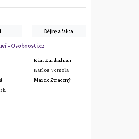
í
Dějiny a fakta
ví - Osobnosti.cz
Kim Kardashian
Karlos Vémola
á
Marek Ztracený
tch