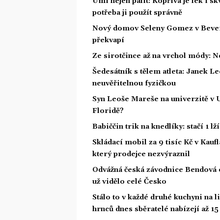
Umí nejen pálit: Kopřiva je lék i s
potřeba ji použít správně
Nový domov Seleny Gomez v Beverly 
překvapí
Ze sirotčince až na vrchol módy: N
Šedesátník s tělem atleta: Janek Led
neuvěřitelnou fyzičkou
Syn Leoše Mareše na univerzitě v 
Floridě?
Babiččin trik na knedlíky: stačí 1 l
Skládací mobil za 9 tisíc Kč v Kaufl
který prodejce nezvýraznil
Odvážná česká závodnice Bendová o
už vidělo celé Česko
Stálo to v každé druhé kuchyni na l
hrnců dnes sběratelé nabízejí až 1