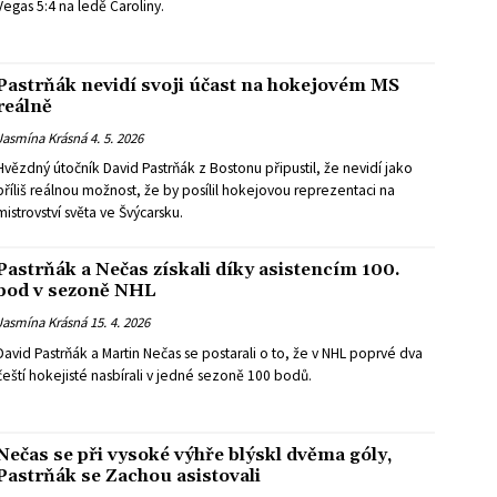
Vegas 5:4 na ledě Caroliny.
Pastrňák nevidí svoji účast na hokejovém MS
reálně
Jasmína Krásná
4. 5. 2026
Hvězdný útočník David Pastrňák z Bostonu připustil, že nevidí jako
příliš reálnou možnost, že by posílil hokejovou reprezentaci na
mistrovství světa ve Švýcarsku.
Pastrňák a Nečas získali díky asistencím 100.
bod v sezoně NHL
Jasmína Krásná
15. 4. 2026
David Pastrňák a Martin Nečas se postarali o to, že v NHL poprvé dva
čeští hokejisté nasbírali v jedné sezoně 100 bodů.
Nečas se při vysoké výhře blýskl dvěma góly,
Pastrňák se Zachou asistovali