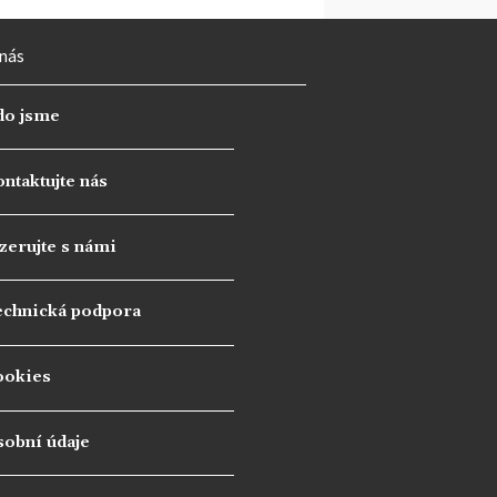
nás
do jsme
ntaktujte nás
zerujte s námi
echnická podpora
ookies
sobní údaje