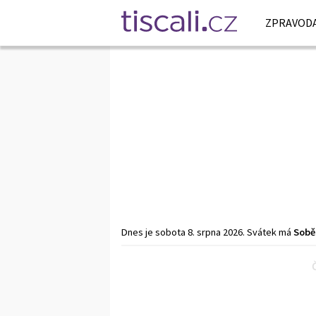
ZPRAVODA
Dnes je
sobota
8. srpna
2026
.
Svátek má
Sobě
Předchozí
1
2
3
…
114
Další