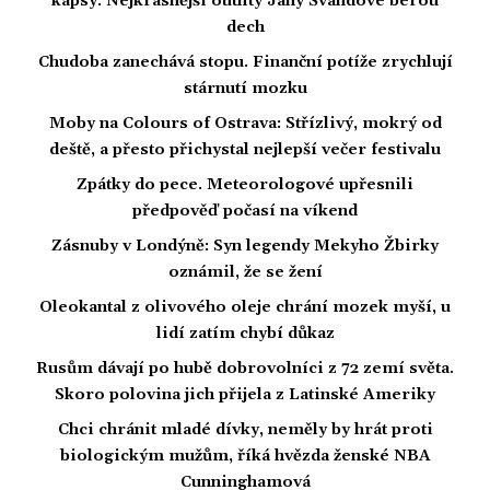
kapsy. Nejkrásnější outfity Jany Švandové berou
dech
Chudoba zanechává stopu. Finanční potíže zrychlují
stárnutí mozku
Moby na Colours of Ostrava: Střízlivý, mokrý od
deště, a přesto přichystal nejlepší večer festivalu
Zpátky do pece. Meteorologové upřesnili
předpověď počasí na víkend
Zásnuby v Londýně: Syn legendy Mekyho Žbirky
oznámil, že se žení
Oleokantal z olivového oleje chrání mozek myší, u
lidí zatím chybí důkaz
Rusům dávají po hubě dobrovolníci z 72 zemí světa.
Skoro polovina jich přijela z Latinské Ameriky
Chci chránit mladé dívky, neměly by hrát proti
biologickým mužům, říká hvězda ženské NBA
Cunninghamová