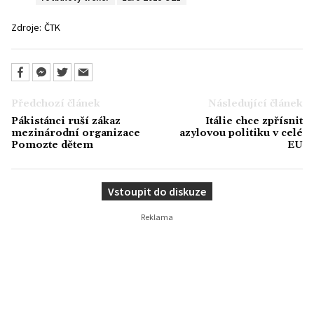
Zdroje:
ČTK
Předchozí článek
Následující článek
Pákistánci ruší zákaz
Itálie chce zpřísnit
mezinárodní organizace
azylovou politiku v celé
Pomozte dětem
EU
Vstoupit do diskuze