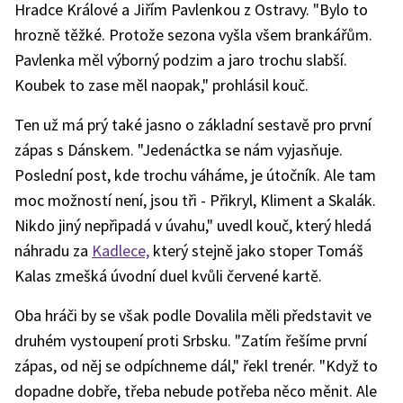
Hradce Králové a Jiřím Pavlenkou z Ostravy. "Bylo to
hrozně těžké. Protože sezona vyšla všem brankářům.
Pavlenka měl výborný podzim a jaro trochu slabší.
Koubek to zase měl naopak," prohlásil kouč.
Ten už má prý také jasno o základní sestavě pro první
zápas s Dánskem. "Jedenáctka se nám vyjasňuje.
Poslední post, kde trochu váháme, je útočník. Ale tam
moc možností není, jsou tři - Přikryl, Kliment a Skalák.
Nikdo jiný nepřipadá v úvahu," uvedl kouč, který hledá
náhradu za
Kadlece,
který stejně jako stoper Tomáš
Kalas zmešká úvodní duel kvůli červené kartě.
Oba hráči by se však podle Dovalila měli představit ve
druhém vystoupení proti Srbsku. "Zatím řešíme první
zápas, od něj se odpíchneme dál," řekl trenér. "Když to
dopadne dobře, třeba nebude potřeba něco měnit. Ale