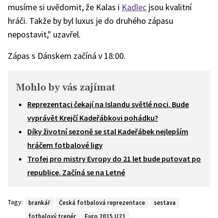
musíme si uvědomit, že Kalas i
Kadlec
jsou kvalitní
hráči. Takže by byl luxus je do druhého zápasu
nepostavit," uzavřel.
Zápas s Dánskem začíná v 18:00.
Mohlo by vás zajímat
Reprezentaci čekají na Islandu světlé noci. Bude
vyprávět Krejčí Kadeřábkovi pohádku?
Díky životní sezoně se stal Kadeřábek nejlepším
hráčem fotbalové ligy
Trofej pro mistry Evropy do 21 let bude putovat po
republice. Začíná se na Letné
Tagy:
brankář
Česká fotbalová reprezentace
sestava
fotbalový trenér
Euro 2015 U21