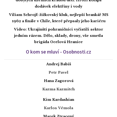
dobytých územích kradou děti. Hrozí kolaps
dodávek elektřiny i vody
Viliam Schrojf: žižkovský kluk, nejlepší brankář MS
1962 a finále v Chile, které přepsaly jeho kariéru
Video: Ukrajinští pohraničníci vyčistili sektor
jedním rázem. Dělo, sklady, drony, vše smetla
brigáda Ocelová Hranice
O kom se mluví - Osobnosti.cz
Andrej Babiš
Petr Pavel
Hana Zagorová
Kazma Kazmitch
Kim Kardashian
Karlos Vémola
Marek Ztracený