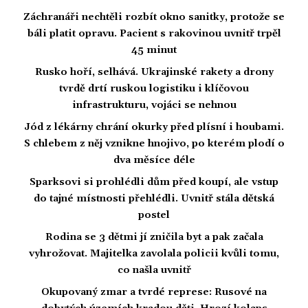
Záchranáři nechtěli rozbít okno sanitky, protože se
báli platit opravu. Pacient s rakovinou uvnitř trpěl
45 minut
Rusko hoří, selhává. Ukrajinské rakety a drony
tvrdě drtí ruskou logistiku i klíčovou
infrastrukturu, vojáci se nehnou
Jód z lékárny chrání okurky před plísní i houbami.
S chlebem z něj vznikne hnojivo, po kterém plodí o
dva měsíce déle
Sparksovi si prohlédli dům před koupí, ale vstup
do tajné místnosti přehlédli. Uvnitř stála dětská
postel
Rodina se 3 dětmi jí zničila byt a pak začala
vyhrožovat. Majitelka zavolala policii kvůli tomu,
co našla uvnitř
Okupovaný zmar a tvrdé represe: Rusové na