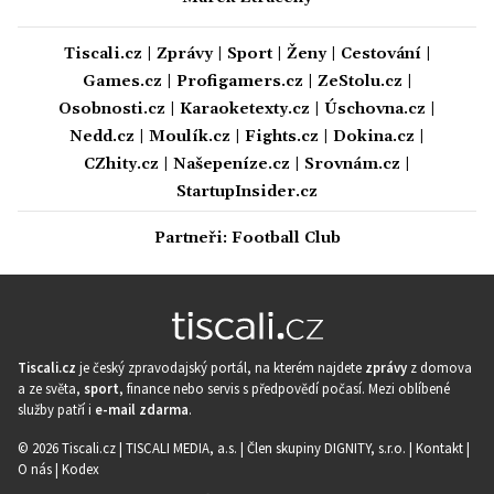
Tiscali.cz
|
Zprávy
|
Sport
|
Ženy
|
Cestování
|
Games.cz
|
Profigamers.cz
|
ZeStolu.cz
|
Osobnosti.cz
|
Karaoketexty.cz
|
Úschovna.cz
|
Nedd.cz
|
Moulík.cz
|
Fights.cz
|
Dokina.cz
|
CZhity.cz
|
Našepeníze.cz
|
Srovnám.cz
|
StartupInsider.cz
Partneři:
Football Club
Tiscali.cz
je český zpravodajský portál, na kterém najdete
zprávy
z domova
a ze světa,
sport
, finance nebo servis s předpovědí počasí. Mezi oblíbené
služby patří i
e-mail zdarma
.
© 2026 Tiscali.cz |
TISCALI MEDIA, a.s.
|
Člen skupiny DIGNITY, s.r.o.
|
Kontakt
|
O nás
|
Kodex