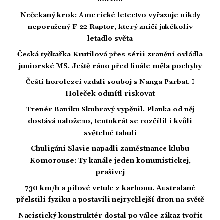
Nečekaný krok: Americké letectvo vyřazuje nikdy
neporažený F-22 Raptor, který zničí jakékoliv
letadlo světa
Česká tyčkařka Krutilová přes sérii zranění ovládla
juniorské MS. Ještě ráno před finále měla pochyby
Čeští horolezci vzdali souboj s Nanga Parbat. I
Holeček odmítl riskovat
Trenér Baníku Skuhravý vypěnil. Planka od něj
dostává naloženo, tentokrát se rozčílil i kvůli
světelné tabuli
Chuligáni Slavie napadli zaměstnance klubu
Komorouse: Ty kanále jeden komunistickej,
prašivej
730 km/h a pilové vrtule z karbonu. Australané
přelstili fyziku a postavili nejrychlejší dron na světě
Nacistický konstruktér dostal po válce zákaz tvořit