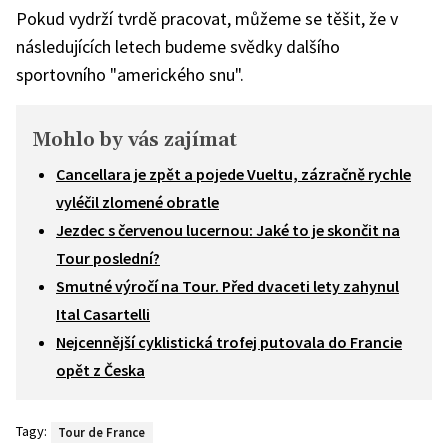
Pokud vydrží tvrdě pracovat, můžeme se těšit, že v
následujících letech budeme svědky dalšího
sportovního "amerického snu".
Mohlo by vás zajímat
Cancellara je zpět a pojede Vueltu, zázračně rychle
vyléčil zlomené obratle
Jezdec s červenou lucernou: Jaké to je skončit na
Tour poslední?
Smutné výročí na Tour. Před dvaceti lety zahynul
Ital Casartelli
Nejcennější cyklistická trofej putovala do Francie
opět z Česka
Tagy:
Tour de France