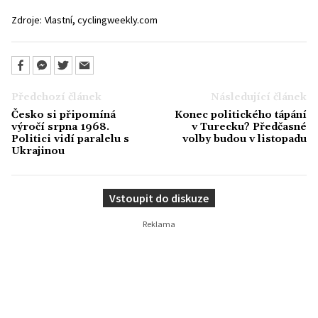
,
Zdroje:
Vlastní
cyclingweekly.com
Předchozí článek
Následující článek
Česko si připomíná
Konec politického tápání
výročí srpna 1968.
v Turecku? Předčasné
Politici vidí paralelu s
volby budou v listopadu
Ukrajinou
Vstoupit do diskuze