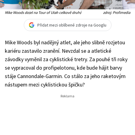
Mike Woods dojel na Tour of Utah celkově druhý
zdroj: Profimedia
Přidat mezi oblíbené zdroje na Googlu
Mike Woods byl nadějný atlet, ale jeho slibně rozjetou
kariéru zastavilo zranění. Nevzdal se a atletické
závodky vyměnil za cyklistické tretry. Za pouhé tři roky
se vypracoval do profipelotonu, kde bude hájit barvy
stáje Cannondale-Garmin. Co stálo za jeho raketovým
nástupem mezi cyklistickou špičku?