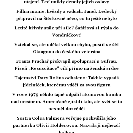
utajení. Teď unikly detaily jejich oslavy
Filharmonie, hvězdy a vzduch: Janek Ledecký
připravil na Štěrkovně něco, co tu ještě nebylo
Letité křivdy stále při síle? Šafářová si rýpla do
Vondráčkové
Vztekal se, ale udělal velkou chybu, pustil se šéf
Oktagonu do českého veterána
Franta Prachař překvapil spoluprací s Gufrau.
Píseň „Resuscitace“ cílí přímo na ženská srdce
Tajemství Dary Rolins odhaleno: Takhle vypadá
jídelníček, kterému vděčí za svou figuru
V roce 1979 někdo tajně odpálil atomovou bombu
nad oceánem. Američané zjistili kdo, ale svět se to
nesměl dozvědět
Sestra Colea Palmera veřejně pochválila jeho
partnerku Olivii Holderovou. Nazvala ji nejhezčí
holkou