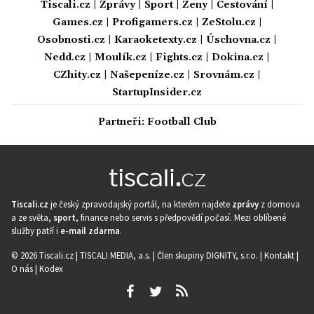
Tiscali.cz
|
Zprávy
|
Sport
|
Ženy
|
Cestování
|
Games.cz
|
Profigamers.cz
|
ZeStolu.cz
|
Osobnosti.cz
|
Karaoketexty.cz
|
Úschovna.cz
|
Nedd.cz
|
Moulík.cz
|
Fights.cz
|
Dokina.cz
|
CZhity.cz
|
Našepeníze.cz
|
Srovnám.cz
|
StartupInsider.cz
Partneři:
Football Club
Tiscali.cz
je český zpravodajský portál, na kterém najdete
zprávy
z domova
a ze světa,
sport
, finance nebo servis s předpovědí počasí. Mezi oblíbené
služby patří i
e-mail zdarma
.
© 2026 Tiscali.cz |
TISCALI MEDIA, a.s.
|
Člen skupiny DIGNITY, s.r.o.
|
Kontakt
|
O nás
|
Kodex