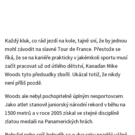
Každý kluk, co rád jezdí na kole, tajně sní, že by jednou
mohl závodit na slavné Tour de France. Přestože se
říká, že se na kariéře prakticky v jakémkoli sportu musí
začít pracovat už od útlého dětství, Kanaďan Mike
Woods tyto předsudky zbořil. Ukázal totiž, že nikdy
není příliš pozdě.
Woods ale nebyl pochopitelně úplným nesportovcem.
Jako atlet stanovil juniorský národní rekord v běhu na
1500 metrů a v roce 2005 získal ve stejné disciplíně
zlatou medaili na Panamerických hrách.
Bohužel nebo spíš bohudík se o dva roky později vážně