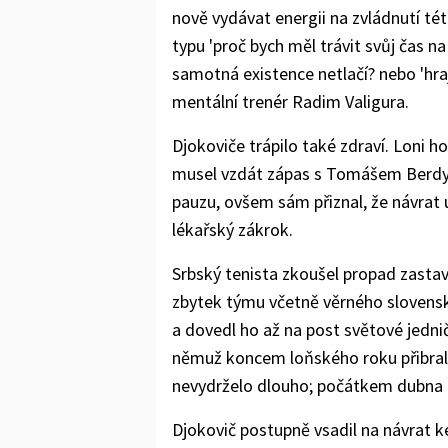
nově vydávat energii na zvládnutí té
typu 'proč bych měl trávit svůj čas na
samotná existence netlačí? nebo 'hraje
mentální trenér Radim Valigura.
Djokoviče trápilo také zdraví. Loni 
musel vzdát zápas s Tomášem Berdych
pauzu, ovšem sám přiznal, že návrat 
lékařský zákrok.
Srbský tenista zkoušel propad zasta
zbytek týmu včetně věrného slovenské
a dovedl ho až na post světové jedn
němuž koncem loňského roku přibral 
nevydrželo dlouho; počátkem dubna 
Djokovič postupně vsadil na návrat 