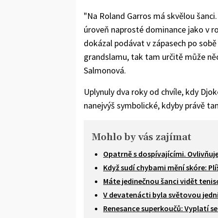
"Na Roland Garros má skvělou šanci. J
úroveň naprosté dominance jako v ro
dokázal podávat v zápasech po sobě n
grandslamu, tak tam určitě může ně
Salmonová.
Uplynuly dva roky od chvíle, kdy Djok
nanejvýš symbolické, kdyby právě tam
Mohlo by vás zajímat
Opatrně s dospívajícími. Ovlivňuje
Když sudí chybami mění skóre: Pl
Máte jedinečnou šanci vidět teni
V devatenácti byla světovou jedn
Renesance superkoučů: Vyplatí se