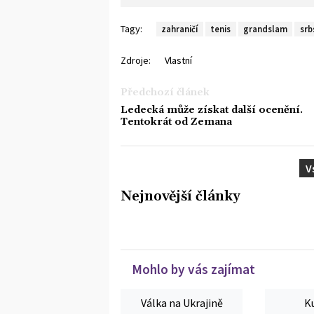
Tagy:
zahraničí
tenis
grandslam
srb
Zdroje:
Vlastní
Předchozí článek
Ledecká může získat další ocenění.
Tentokrát od Zemana
V
Nejnovější články
Mohlo by vás zajímat
Válka na Ukrajině
K