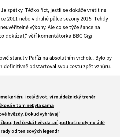
e zpátky. Těžko říct, jestli se dokáže vrátit na
ce 2011 nebo v druhé půlce sezony 2015. Tehdy
euvěřitelné výkony. Ale co se týče šance na
co dokázat," věří komentátorka BBC Gigi
ovič stanul v Paříži na absolutním vrcholu. Bylo by
 definitivně odstartoval svou cestu zpět vzhůru.
me kariéru i celý život, ví mládežnický trenér
íšková v tom nebyla sama
sové hvězdy. Dokud vyhrávají
ičkou, teď česká hvězda sní pod koši o olympiádě
 rady od tenisových legend?