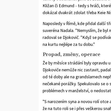
Kližan či Edmund - tedy s hráči, kter
dokázal dvakrát zdolat třeba Keie Ni
Naposledy v Římě, kde přidal další tři
suveréna Nadala. "Nemyslím, že byl m
radoval se Djokovič. "Když se podívám
na kurtu nejlépe za tu dobu."
Propad, změny, operace
Že by měsíce strádání byly opravdu u
Djokoviče nemůže nic zastavit, padal 
od té doby ale na grandslamech nepřek
nečekané porážky. Spekulovalo se o 
problémech v manželství, o nedostat
"S narozením syna a novou rolí otce 
že na tuto roli se i přes veškerou sn