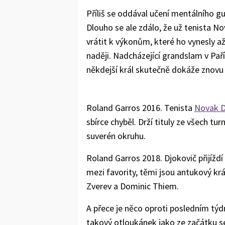
Příliš se oddával učení mentálního gu
Dlouho se ale zdálo, že už tenista N
vrátit k výkonům, které ho vynesly až
naději. Nadcházející grandslam v Paříž
někdejší král skutečně dokáže znovu 
Roland Garros 2016. Tenista
Novak D
sbírce chyběl. Drží tituly ze všech tu
suverén okruhu.
Roland Garros 2018. Djokovič přijíždí
mezi favority, těmi jsou antukový kr
Zverev a Dominic Thiem.
A přece je něco oproti posledním týd
takový otloukánek jako ze začátku sez