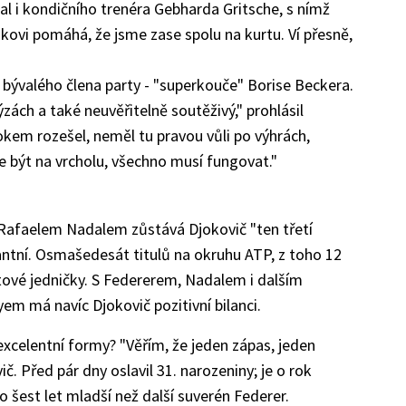
al i kondičního trenéra Gebharda Gritsche, s nímž
ovi pomáhá, že jsme zase spolu na kurtu. Ví přesně,
.
o bývalého člena party - "superkouče" Borise Beckera.
ýzách a také neuvěřitelně soutěživý," prohlásil
okem rozešel, neměl tu pravou vůli po výhrách,
e být na vrcholu, všechno musí fungovat."
Rafaelem Nadalem zůstává Djokovič "ten třetí
antní. Osmašedesát titulů na okruhu ATP, z toho 12
tové jedničky. S Federerem, Nadalem i dalším
 má navíc Djokovič pozitivní bilanci.
excelentní formy? "Věřím, že jeden zápas, jeden
ič. Před pár dny oslavil 31. narozeniny; je o rok
o šest let mladší než další suverén Federer.