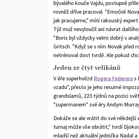
bývalého kouče Vajdu, postupně přibr
rovněž dříve pracoval. "Emočně Novak
jak pracujeme," míní rakouský expert
Týž muž nevyloučil ani návrat dalšíh
"Boris byl vždycky velmi dobrý v anal
Gritsch. "Když se s ním Novak před r
netrénoval dost tvrdě. Ale pokud chc
Jeden ze čtyř velikánů
V éře superhvězd
Rogera Federera
s 
vzadu", přesto je jeho resumé impoz
grandslamů, 223 týdnů na pozici svě
"supermanem" své éry Andym Murrayem
Dokáže se ale vrátit do své někdejší 
turnaj může vše obrátit," tvrdí Djokov
mladší než aktuální jednička Nadal a 