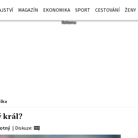
JSTVÍ
MAGAZÍN
EKONOMIKA
SPORT
CESTOVÁNÍ
ŽENY
iška
ý král?
votný
|
Diskuze: