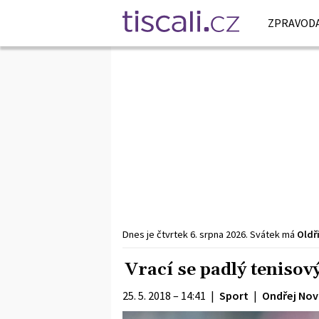
ZPRAVODA
Dnes je
čtvrtek
6. srpna
2026
.
Svátek má
Oldř
Vrací se padlý tenisov
25. 5. 2018 – 14:41
|
Sport
|
Ondřej No