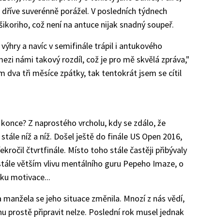
é dříve suverénně porážel. V posledních týdnech
šikoriho, což není na antuce nijak snadný soupeř.
 výhry a navíc v semifinále trápil i antukového
ezi námi takový rozdíl, což je pro mě skvělá zpráva,"
 dva tři měsíce zpátky, tak tentokrát jsem se cítil
 konce? Z naprostého vrcholu, kdy se zdálo, že
stále níž a níž. Došel ještě do finále US Open 2016,
ročil čtvrtfinále. Místo toho stále častěji přibývaly
stále větším vlivu mentálního guru Pepeho Imaze, o
ku motivace...
a manžela se jeho situace změnila. Mnozí z nás vědí,
ahu prostě připravit nelze. Poslední rok musel jednak