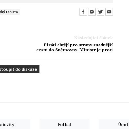
ský tenista
Následující článek
Piráti chtějí pro strany snadnější
cestu do Sněmovny. Ministr je proti
stoupit do diskuze
uriozity
Fotbal
Úmrt