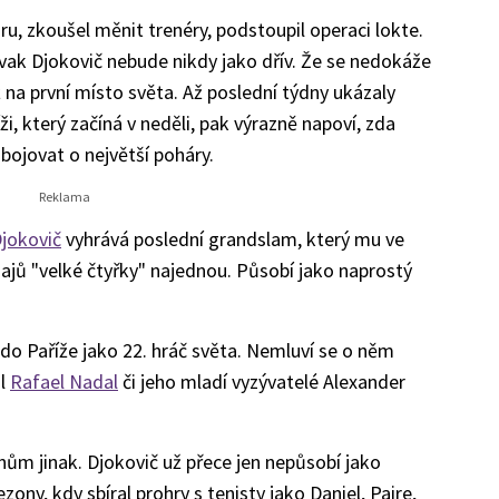
ru, zkoušel měnit trenéry, podstoupil operaci lokte.
ovak Djokovič nebude nikdy jako dřív. Že se nedokáže
 na první místo světa. Až poslední týdny ukázaly
i, který začíná v neděli, pak výrazně napoví, zda
bojovat o největší poháry.
jokovič
vyhrává poslední grandslam, který mu ve
rnajů "velké čtyřky" najednou. Působí jako naprostý
 do Paříže jako 22. hráč světa. Nemluví se o něm
ál
Rafael Nadal
či jeho mladí vyzývatelé Alexander
nům jinak. Djokovič už přece jen nepůsobí jako
ony, kdy sbíral prohry s tenisty jako Daniel, Paire,