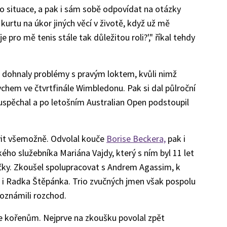
to situace, a pak i sám sobě odpovídat na otázky
 kurtu na úkor jiných věcí v životě, když už mě
 pro mě tenis stále tak důležitou roli?'," říkal tehdy
ho dohnaly problémy s pravým loktem, kvůli nimž
em ve čtvrtfinále Wimbledonu. Pak si dal půlroční
uspěchal a po letošním Australian Open podstoupil
vit všemožně. Odvolal kouče
Borise Beckera,
pak i
ho služebníka Mariána Vajdy, který s ním byl 11 let
ičky. Zkoušel spolupracovat s Andrem Agassim, k
i Radka Štěpánka. Trio zvučných jmen však pospolu
oznámili rozchod.
ke kořenům. Nejprve na zkoušku povolal zpět