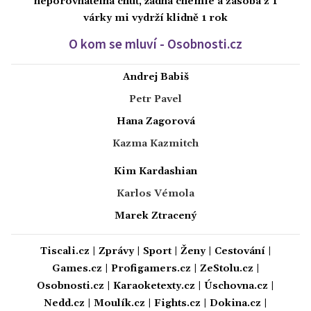
neporovnatelná chuť, žádná chemie a zásoba z 1
várky mi vydrží klidně 1 rok
O kom se mluví - Osobnosti.cz
Andrej Babiš
Petr Pavel
Hana Zagorová
Kazma Kazmitch
Kim Kardashian
Karlos Vémola
Marek Ztracený
Tiscali.cz
|
Zprávy
|
Sport
|
Ženy
|
Cestování
|
Games.cz
|
Profigamers.cz
|
ZeStolu.cz
|
Osobnosti.cz
|
Karaoketexty.cz
|
Úschovna.cz
|
Nedd.cz
|
Moulík.cz
|
Fights.cz
|
Dokina.cz
|