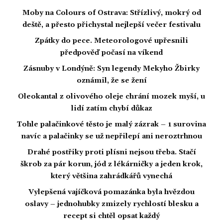
Moby na Colours of Ostrava: Střízlivý, mokrý od
deště, a přesto přichystal nejlepší večer festivalu
Zpátky do pece. Meteorologové upřesnili
předpověď počasí na víkend
Zásnuby v Londýně: Syn legendy Mekyho Žbirky
oznámil, že se žení
Oleokantal z olivového oleje chrání mozek myší, u
lidí zatím chybí důkaz
Tohle palačinkové těsto je malý zázrak – 1 surovina
navíc a palačinky se už nepřilepí ani neroztrhnou
Drahé postřiky proti plísni nejsou třeba. Stačí
škrob za pár korun, jód z lékárničky a jeden krok,
který většina zahrádkářů vynechá
Vylepšená vajíčková pomazánka byla hvězdou
oslavy – jednohubky zmizely rychlostí blesku a
recept si chtěl opsat každý