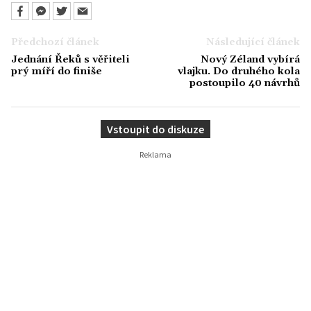
Předchozí článek
Následující článek
Jednání Řeků s věřiteli
Nový Zéland vybírá
prý míří do finiše
vlajku. Do druhého kola
postoupilo 40 návrhů
Vstoupit do diskuze