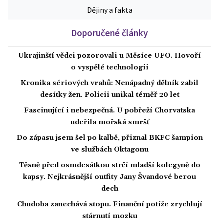
Dějiny a fakta
Doporučené články
Ukrajinští vědci pozorovali u Měsíce UFO. Hovoří
o vyspělé technologii
Kronika sériových vrahů: Nenápadný dělník zabil
desítky žen. Policii unikal téměř 20 let
Fascinující i nebezpečná. U pobřeží Chorvatska
udeřila mořská smršť
Do zápasu jsem šel po kalbě, přiznal BKFC šampion
ve službách Oktagonu
Těsně před osmdesátkou strčí mladší kolegyně do
kapsy. Nejkrásnější outfity Jany Švandové berou
dech
Chudoba zanechává stopu. Finanční potíže zrychlují
stárnutí mozku