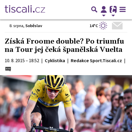
14°C
8. srpna
,
Soběslav
Získá Froome double? Po triumfu
na Tour jej čeká španělská Vuelta
10. 8. 2015 – 18:52
|
Cyklistika
|
Redakce Sport.Tiscali.cz
|