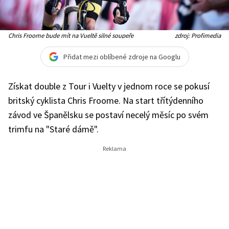
Chris Froome bude mít na Vueltě silné soupeře
zdroj: Profimedia
Přidat mezi oblíbené zdroje na Googlu
Získat double z Tour i Vuelty v jednom roce se pokusí
britský cyklista Chris Froome. Na start třítýdenního
závod ve Španělsku se postaví necelý měsíc po svém
trimfu na "Staré dámě".