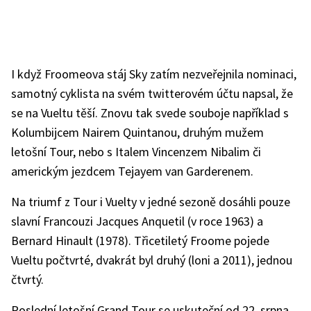
I když Froomeova stáj Sky zatím nezveřejnila nominaci,
samotný cyklista na svém twitterovém účtu napsal, že
se na Vueltu těší. Znovu tak svede souboje například s
Kolumbijcem Nairem Quintanou, druhým mužem
letošní Tour, nebo s Italem Vincenzem Nibalim či
americkým jezdcem Tejayem van Garderenem.
Na triumf z Tour i Vuelty v jedné sezoně dosáhli pouze
slavní Francouzi Jacques Anquetil (v roce 1963) a
Bernard Hinault (1978). Třicetiletý Froome pojede
Vueltu počtvrté, dvakrát byl druhý (loni a 2011), jednou
čtvrtý.
Poslední letošní Grand Tour se uskuteční od 22. srpna