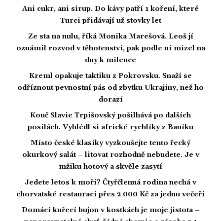
Ani cukr, ani sirup. Do kávy patří 1 koření, které
Turci přidávají už stovky let
Ze sta na nulu, říká Monika Marešová. Leoš jí
oznámil rozvod v těhotenství, pak podle ní mizel na
dny k milence
Kreml opakuje taktiku z Pokrovsku. Snaží se
odříznout pevnostní pás od zbytku Ukrajiny, než ho
dorazí
Kouč Slavie Trpišovský pošilhává po dalších
posilách. Vyhlédl si africké rychlíky z Baníku
Místo české klasiky vyzkoušejte tento řecký
okurkový salát – litovat rozhodně nebudete. Je v
mžiku hotový a skvěle zasytí
Jedete letos k moři? Čtyřčlenná rodina nechá v
chorvatské restauraci přes 2 000 Kč za jednu večeři
Domácí kuřecí bujon v kostkách je moje jistota –