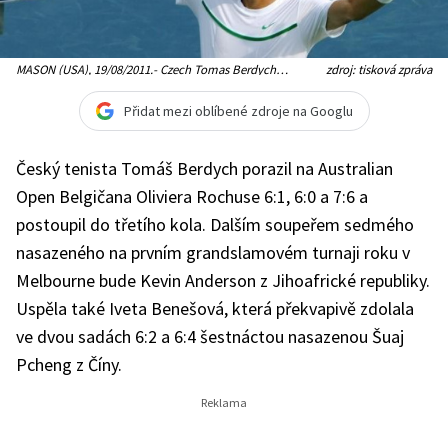
MASON (USA), 19/08/2011.- Czech Tomas Berdych
zdroj: tisková zpráva
celebrates after defeating Swiss Roger Federer, during their
Cincinnati Masters 1000 Tournament tennis match in
Mason, USA, 19 August 2011. Berdych won 6-2, 7-6.
Přidat mezi oblíbené zdroje na Googlu
MEDIAFAX / EFE
Český tenista Tomáš Berdych porazil na Australian
Open Belgičana Oliviera Rochuse 6:1, 6:0 a 7:6 a
postoupil do třetího kola. Dalším soupeřem sedmého
nasazeného na prvním grandslamovém turnaji roku v
Melbourne bude Kevin Anderson z Jihoafrické republiky.
Uspěla také Iveta Benešová, která překvapivě zdolala
ve dvou sadách 6:2 a 6:4 šestnáctou nasazenou Šuaj
Pcheng z Číny.