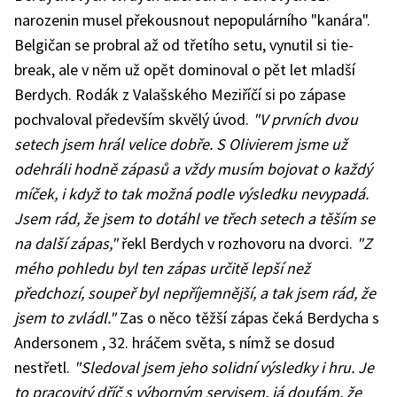
narozenin musel překousnout nepopulárního "kanára".
Belgičan se probral až od třetího setu, vynutil si tie-
break, ale v něm už opět dominoval o pět let mladší
Berdych. Rodák z Valašského Meziříčí si po zápase
pochvaloval především skvělý úvod.
"V prvních dvou
setech jsem hrál velice dobře. S Olivierem jsme už
odehráli hodně zápasů a vždy musím bojovat o každý
míček, i když to tak možná podle výsledku nevypadá.
Jsem rád, že jsem to dotáhl ve třech setech a těším se
na další zápas,"
řekl Berdych v rozhovoru na dvorci.
"Z
mého pohledu byl ten zápas určitě lepší než
předchozí, soupeř byl nepříjemnější, a tak jsem rád, že
jsem to zvládl."
Zas o něco těžší zápas čeká Berdycha s
Andersonem , 32. hráčem světa, s nímž se dosud
nestřetl.
"Sledoval jsem jeho solidní výsledky i hru. Je
to pracovitý dříč s výborným servisem, já doufám, že