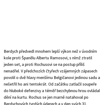
Berdych předvedl mnohem lepší výkon než v úvodním
kole proti Španělu Albertu Ramosovi, s nímž ztratil
jeden set, a proti Rochusovi se na postup příliš
nenadřel. V předchozích čtyřech vzájemných zápasech
povolil o dvě hlavy menšímu Belgičanovi jedinou sadu a
nešetřil ho ani tentokrát. Od začátku zatlačil soupeře
do hluboké defenzivy a téměř bezchybnou hrou ovládal
dění na kurtu. Rochus se jen marně natahoval po
Berdychových tvrdých úderech a v den svých 31.