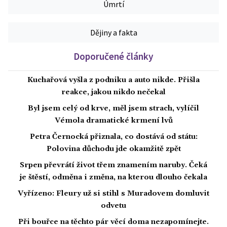
Úmrtí
Dějiny a fakta
Doporučené články
Kuchařová vyšla z podniku a auto nikde. Přišla
reakce, jakou nikdo nečekal
Byl jsem celý od krve, měl jsem strach, vylíčil
Vémola dramatické krmení lvů
Petra Černocká přiznala, co dostává od státu:
Polovina důchodu jde okamžitě zpět
Srpen převrátí život třem znamením naruby. Čeká
je štěstí, odměna i změna, na kterou dlouho čekala
Vyřízeno: Fleury už si stihl s Muradovem domluvit
odvetu
Při bouřce na těchto pár věcí doma nezapomínejte.