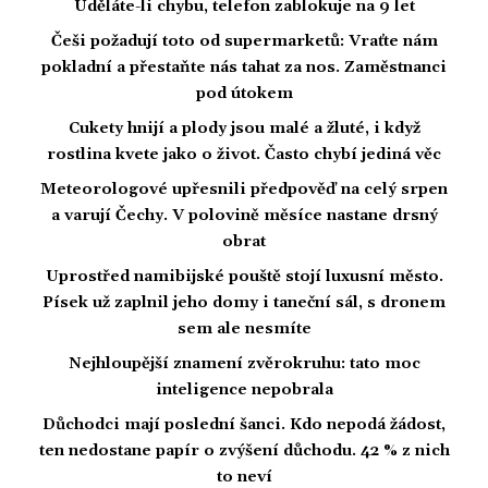
Uděláte-li chybu, telefon zablokuje na 9 let
Češi požadují toto od supermarketů: Vraťte nám
pokladní a přestaňte nás tahat za nos. Zaměstnanci
pod útokem
Cukety hnijí a plody jsou malé a žluté, i když
rostlina kvete jako o život. Často chybí jediná věc
Meteorologové upřesnili předpověď na celý srpen
a varují Čechy. V polovině měsíce nastane drsný
obrat
Uprostřed namibijské pouště stojí luxusní město.
Písek už zaplnil jeho domy i taneční sál, s dronem
sem ale nesmíte
Nejhloupější znamení zvěrokruhu: tato moc
inteligence nepobrala
Důchodci mají poslední šanci. Kdo nepodá žádost,
ten nedostane papír o zvýšení důchodu. 42 % z nich
to neví