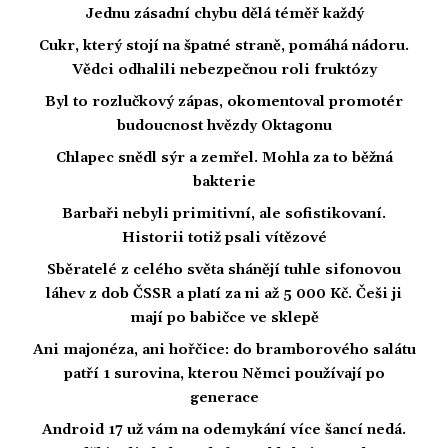
Jednu zásadní chybu dělá téměř každý
Cukr, který stojí na špatné straně, pomáhá nádoru.
Vědci odhalili nebezpečnou roli fruktózy
Byl to rozlučkový zápas, okomentoval promotér
budoucnost hvězdy Oktagonu
Chlapec snědl sýr a zemřel. Mohla za to běžná
bakterie
Barbaři nebyli primitivní, ale sofistikovaní.
Historii totiž psali vítězové
Sběratelé z celého světa shánějí tuhle sifonovou
láhev z dob ČSSR a platí za ni až 5 000 Kč. Češi ji
mají po babičce ve sklepě
Ani majonéza, ani hořčice: do bramborového salátu
patří 1 surovina, kterou Němci používají po
generace
Android 17 už vám na odemykání více šancí nedá.