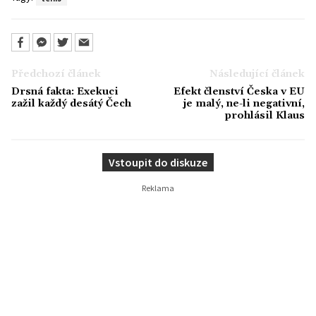
Předchozí článek
Následující článek
Drsná fakta: Exekuci
Efekt členství Česka v EU
zažil každý desátý Čech
je malý, ne-li negativní,
prohlásil Klaus
Vstoupit do diskuze