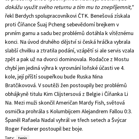
dokážu využit svého returnu a tím mu to znepříjemnit,"
řekl Berdych spolupracovníkovi ČTK. Benešová získala
proti Číňance Šuaj Pcheng sebevědomí brejkem v
prvním gamu a sadu bez problémů dotáhla k vítěznému
konci. Na úvod druhého dějství si česká hráčka vybrala
slabší chvilku a ztratila podání, vzápětí si ale servis vzala
zpět a pak už na dvorci dominovala. Rodačce z Mostu
chybí jen jediná výhra k vyrovnání loňské účasti ve 4.
kole, její příští soupeřkou bude Ruska Nina
Bratčikovová. V soutěži žen postoupily bez problémů
obhájkyně titulu Kim Clijstersová z Belgie i Číňanka Li
Na. Mezi muži skončil Američan Mardy Fish, světová
osmička prohrála s Kolumbijcem Alejandrem Fallou 0:3.
Španěl Rafaela Nadal vyhrál ve třech setech a Švýcar
Roger Federer postoupil bez boje.
Tagy:
tenis