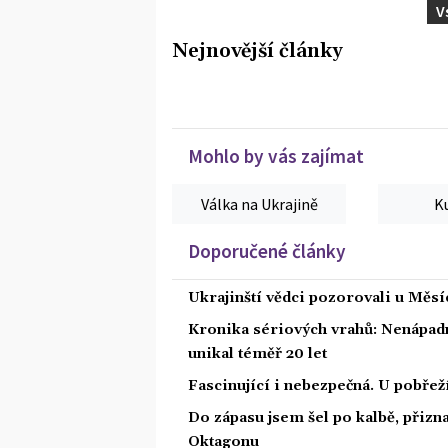
V
Nejnovější články
Mohlo by vás zajímat
Válka na Ukrajině
K
Doporučené články
Ukrajinští vědci pozorovali u Měs
Kronika sériových vrahů: Nenápadný
unikal téměř 20 let
Fascinující i nebezpečná. U pobře
Do zápasu jsem šel po kalbě, přiz
Oktagonu