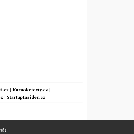
i.cz
|
Karaoketexty.cz
|
cz
|
StartupInsider.cz
nás