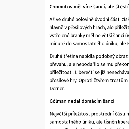
Chomutov měl více šancí, ale štěstí
Až ve druhé polovině úvodní části zí
hlavně v přesilových hrách, ale příle
vstřelené branky měl největší šanci úv
minutě do samostatného úniku, ale Rů
Druhá třetina nabídla podobný obra
převahu, ale nepodařilo se mu překon
příležitosti. Liberečtí se již nenechá
přesilové hry. Oproti čtyřem trestům L
Derner.
Gólman nedal domácím šanci
Největší příležitost prostřední části
samostatného úniku, ale tísněn lib