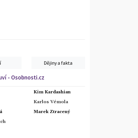
í
Dějiny a fakta
ví - Osobnosti.cz
Kim Kardashian
Karlos Vémola
á
Marek Ztracený
tch