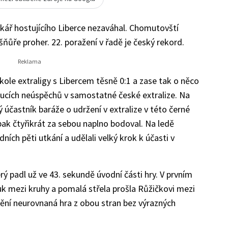
kář hostujícího Liberce nezaváhal. Chomutovští
šňůře proher. 22. poražení v řadě je český rekord.
kole extraligy s Libercem těsně 0:1 a zase tak o něco
doucích neúspěchů v samostatné české extralize. Na
ý účastník baráže o udržení v extralize v této černé
opak čtyřikrát za sebou naplno bodoval. Na ledě
edních pěti utkání a udělali velký krok k účasti v
erý padl už ve 43. sekundě úvodní části hry. V prvním
uk mezi kruhy a pomalá střela prošla Růžičkovi mezi
idění neurovnaná hra z obou stran bez výrazných