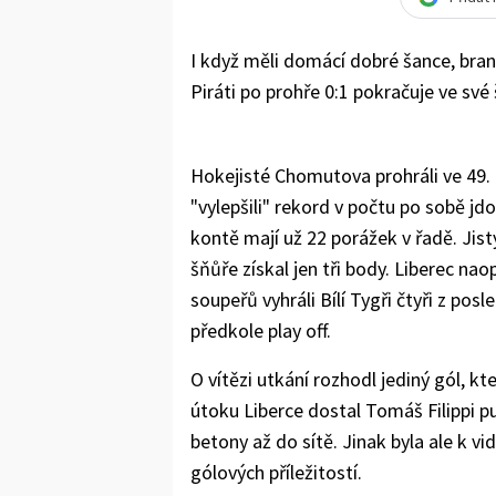
I když měli domácí dobré šance, bran
Piráti po prohře 0:1 pokračuje ve své 
Hokejisté Chomutova prohráli ve 49. 
"vylepšili" rekord v počtu po sobě j
kontě mají už 22 porážek v řadě. Jist
šňůře získal jen tři body. Liberec na
soupeřů vyhráli Bílí Tygři čtyři z posl
předkole play off.
O vítězi utkání rozhodl jediný gól, kt
útoku Liberce dostal Tomáš Filippi p
betony až do sítě. Jinak byla ale k v
gólových příležitostí.