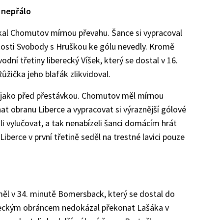
 nepřálo
skal Chomutov mírnou převahu. Šance si vypracoval
žitosti Svobody s Hruškou ke gólu nevedly. Kromě
odní třetiny liberecký Víšek, který se dostal v 16.
žička jeho blafák zlikvidoval.
z jako před přestávkou. Chomutov měl mírnou
at obranu Liberce a vypracovat si výraznější gólové
vali vylučovat, a tak nenabízeli šanci domácím hrát
iberce v první třetině seděl na trestné lavici pouze
 měl v 34. minutě Bomersback, který se dostal do
ereckým obráncem nedokázal překonat Lašáka v