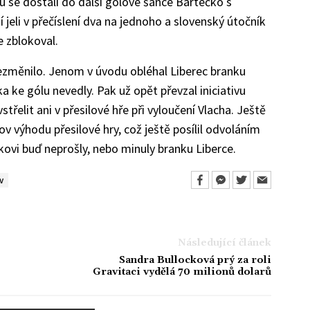
 se dostali do další gólové šance Bartečko s
jeli v přečíslení dva na jednoho a slovenský útočník
le zblokoval.
 nezměnilo. Jenom v úvodu obléhal Liberec branku
a ke gólu nevedly. Pak už opět převzal iniciativu
řelit ani v přesilové hře při vyloučení Vlacha. Ještě
výhodu přesilové hry, což ještě posílil odvoláním
kovi buď neprošly, nebo minuly branku Liberce.
v
Následující článek
Sandra Bullocková prý za roli
Gravitaci vydělá 70 milionů dolarů