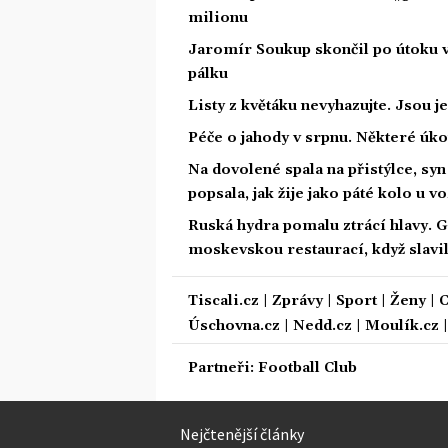
milionu
Jaromír Soukup skončil po útoku v
pálku
Listy z květáku nevyhazujte. Jsou je
Péče o jahody v srpnu. Některé úko
Na dovolené spala na přistýlce, syn p
popsala, jak žije jako páté kolo u v
Ruská hydra pomalu ztrácí hlavy. 
moskevskou restaurací, když slavil
Tiscali.cz
|
Zprávy
|
Sport
|
Ženy
|
C
Úschovna.cz
|
Nedd.cz
|
Moulík.cz
Partneři:
Football Club
Nejčtenější články