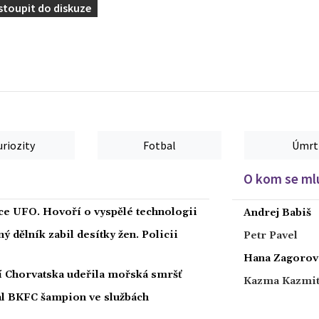
stoupit do diskuze
uriozity
Fotbal
Úmrt
O kom se mlu
íce UFO. Hovoří o vyspělé technologii
Andrej Babiš
 dělník zabil desítky žen. Policii
Petr Pavel
Hana Zagorov
ží Chorvatska udeřila mořská smršť
Kazma Kazmi
nal BKFC šampion ve službách