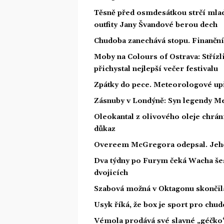
Těsně před osmdesátkou strčí mlad
outfity Jany Švandové berou dech
Chudoba zanechává stopu. Finanční 
Moby na Colours of Ostrava: Střízl
přichystal nejlepší večer festivalu
Zpátky do pece. Meteorologové upř
Zásnuby v Londýně: Syn legendy Me
Oleokantal z olivového oleje chrán
důkaz
Overeem McGregora odepsal. Jeho t
Dva týdny po Furym čeká Wacha šes
dvojicích
Szabová možná v Oktagonu skončila.
Usyk říká, že box je sport pro chu
Vémola prodává své slavné „géčko