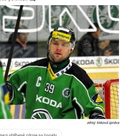
zdroj: tisková zpráva
 mezi oblíbené zdroje na Googlu