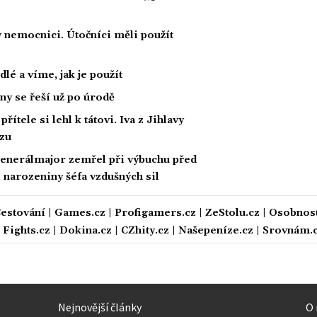
 nemocnici. Útočníci měli použít
dlé a víme, jak je použít
ny se řeší už po úrodě
řítele si lehl k tátovi. Iva z Jihlavy
ozu
Generálmajor zemřel při výbuchu před
 narozeniny šéfa vzdušných sil
estování
|
Games.cz
|
Profigamers.cz
|
ZeStolu.cz
|
Osobnost
|
Fights.cz
|
Dokina.cz
|
CZhity.cz
|
Našepeníze.cz
|
Srovnám.
Nejnovější články
O 