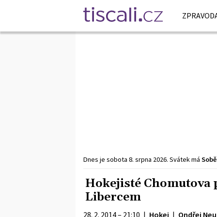
ZPRAVODA
Dnes je
sobota
8. srpna
2026
.
Svátek má
Sobě
Hokejisté Chomutova p
Libercem
28. 2. 2014 – 21:10
|
Hokej
|
Ondřej Neu