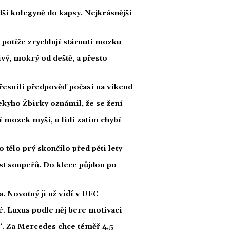
ší kolegyně do kapsy. Nejkrásnější
potíže zrychlují stárnutí mozku
ivý, mokrý od deště, a přesto
esnili předpověď počasí na víkend
kyho Žbirky oznámil, že se žení
í mozek myší, u lidí zatím chybí
ělo prý skončilo před pěti lety
t soupeřů. Do klece půjdou po
 Novotný ji už vidí v UFC
dé. Luxus podle něj bere motivaci
“. Za Mercedes chce téměř 4,5