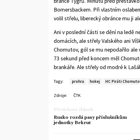
brance Tygrů. Minutu před přestávkou
Bomersbackem. Při vlastním oslabení 
volil střelu, liberecký obránce mu ji a
Ani v poslední části se dění na ledě
domácích, ale střely Valského ani Víšk
Chomutov, gól se mu nepodařilo ale vst
73 sekund před koncem měl Chomutov 
brankáře. Ale střely od modré k Lašá
Tagy:
prohra
hokej
HC Piráti Chomuto
Zdroje:
ČTK
Předchozí článek
Rusko rozdá pasy příslušníkům
jednotky Bekrut