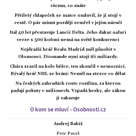
všemu, co znáte
Pětiletý chlapeček se matce omluvil, že jí stojí v
cestě. O pár minut později zemřel v jejím náručí
Ital 40 let přestavuje Lancii Delta. Jeho dakar-safari
verze s 500 koňmi nemá na světě konkurenci
Nejdražší hráč Realu Madrid měl působit v
Olomouci. Diomande nyní stojí tři miliardy.
Chára srazil na kole běžce, ten skončil v nemocnici.
Bývalý hráč NHL se brání: Neměl na stezce co dělat
Na českých zahradách roste rostlina, za kterou
padají pokuty v milionech. Vypadá hezky, ale zákon
ji zakazuje
O kom se mluví - Osobnosti.cz
Andrej Babiš
Petr Pavel