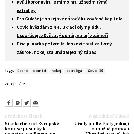
Kvůli koronaviru je mimo hru už sedm týmů
extraligy
Pro Gulaše je hokejový nároďák uzavřená kapitola
Covid hvězdám z NHL ukradl olympiádu.
Uspořádejte Světový pohár, volají v zámoří
Disciplinárka potvrdila Jankovi trest za tvrdý
zákrok, hokejista uhádal jediný zápas
Tagy:
Česko
domácí
hokej
extraliga
Covid-19
Zdroje:
ČTK
Předchozí článek
Následující článek
Síkela chce od Evropské
Úřady podle Fialy jednají
komise posudky k
o možné pomoci
dotacím pro Penam na
Ukrajině a cestě, jak