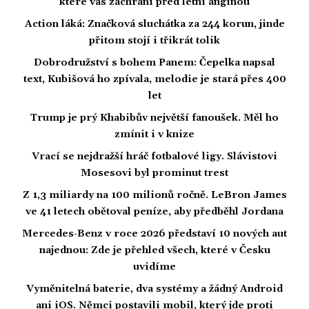
které vás zachrání před letní angínou
Action láká: Značková sluchátka za 244 korun, jinde
přitom stojí i třikrát tolik
Dobrodružství s bohem Panem: Čepelka napsal
text, Kubišová ho zpívala, melodie je stará přes 400
let
Trump je prý Khabibův největší fanoušek. Měl ho
zmínit i v knize
Vrací se nejdražší hráč fotbalové ligy. Slávistovi
Mosesovi byl prominut trest
Z 1,3 miliardy na 100 milionů ročně. LeBron James
ve 41 letech obětoval peníze, aby předběhl Jordana
Mercedes-Benz v roce 2026 představí 10 nových aut
najednou: Zde je přehled všech, které v Česku
uvidíme
Vyměnitelná baterie, dva systémy a žádný Android
ani iOS. Němci postavili mobil, který jde proti