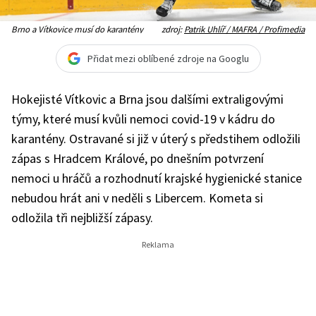
Brno a Vítkovice musí do karantény
zdroj:
Patrik Uhlíř / MAFRA / Profimedia
Přidat mezi oblíbené zdroje na Googlu
Hokejisté Vítkovic a Brna jsou dalšími extraligovými
týmy, které musí kvůli nemoci covid-19 v kádru do
karantény. Ostravané si již v úterý s předstihem odložili
zápas s Hradcem Králové, po dnešním potvrzení
nemoci u hráčů a rozhodnutí krajské hygienické stanice
nebudou hrát ani v neděli s Libercem. Kometa si
odložila tři nejbližší zápasy.