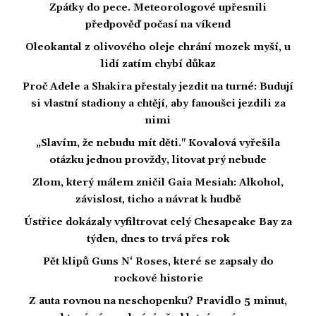
Zpátky do pece. Meteorologové upřesnili
předpověď počasí na víkend
Oleokantal z olivového oleje chrání mozek myší, u
lidí zatím chybí důkaz
Proč Adele a Shakira přestaly jezdit na turné: Budují
si vlastní stadiony a chtějí, aby fanoušci jezdili za
nimi
„Slavím, že nebudu mít děti." Kovalová vyřešila
otázku jednou provždy, litovat prý nebude
Zlom, který málem zničil Gaia Mesiah: Alkohol,
závislost, ticho a návrat k hudbě
Ústřice dokázaly vyfiltrovat celý Chesapeake Bay za
týden, dnes to trvá přes rok
Pět klipů Guns N‘ Roses, které se zapsaly do
rockové historie
Z auta rovnou na neschopenku? Pravidlo 5 minut,