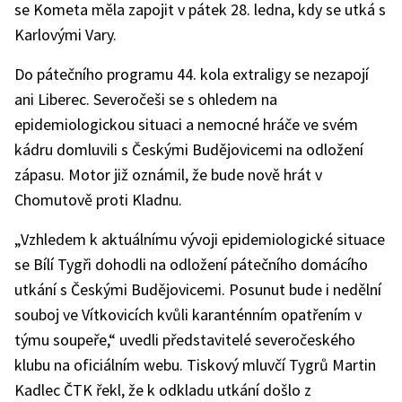
se Kometa měla zapojit v pátek 28. ledna, kdy se utká s
Karlovými Vary.
Do pátečního programu 44. kola extraligy se nezapojí
ani Liberec. Severočeši se s ohledem na
epidemiologickou situaci a nemocné hráče ve svém
kádru domluvili s Českými Budějovicemi na odložení
zápasu. Motor již oznámil, že bude nově hrát v
Chomutově proti Kladnu.
„Vzhledem k aktuálnímu vývoji epidemiologické situace
se Bílí Tygři dohodli na odložení pátečního domácího
utkání s Českými Budějovicemi. Posunut bude i nedělní
souboj ve Vítkovicích kvůli karanténním opatřením v
týmu soupeře,“ uvedli představitelé severočeského
klubu na oficiálním webu. Tiskový mluvčí Tygrů Martin
Kadlec ČTK řekl, že k odkladu utkání došlo z