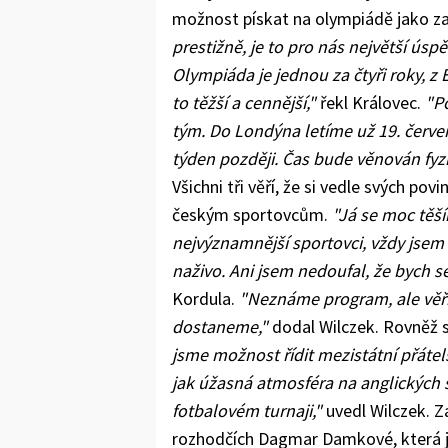
možnost pískat na olympiádě jako za
prestižně, je to pro nás největší ú
Olympiáda je jednou za čtyři roky, 
to těžší a cennější,"
řekl Královec.
"Po
tým. Do Londýna letíme už 19. červen
týden později. Čas bude věnován fyz
Všichni tři věří, že si vedle svých pov
českým sportovcům.
"Já se moc těší
nejvýznamnější sportovci, vždy jsem 
naživo. Ani jsem nedoufal, že bych s
Kordula.
"Neznáme program, ale věří
dostaneme,"
dodal Wilczek. Rovněž s
jsme možnost řídit mezistátní přátel
jak úžasná atmosféra na anglických s
fotbalovém turnaji,"
uvedl Wilczek. Z
rozhodčích Dagmar Damkové, která j