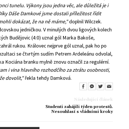
nci tunelu. Výkony jsou jedna věc, ale důležitá je i
íky Dáše Damkové jsme dostali příležitost řídit
 mohli dokázat, že na ně máme,"
doplnil Wilczek.
covskou jedničkou. V minulých dvou ligových kolech
kých Budějovic (4:0) uznal gól Marka Bakoše,
ahrál rukou. Královec nejprve gól uznal, pak ho po
nzultaci se čtvrtým sudím Petrem Ardeleánu odvolal,
a Kociána branku mylně znovu označil za regulérní.
e tam i vina hlavního rozhodčího za ztrátu osobnosti,
e dovolit,"
řekla tehdy Damková.
Následující článek
Studenti zahájili týden protestů.
Nesouhlasí s vládními kroky