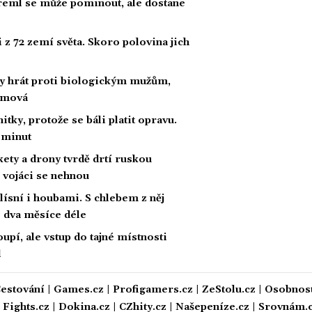
Kreml se může pominout, ale dostane
z 72 zemí světa. Skoro polovina jich
by hrát proti biologickým mužům,
amová
itky, protože se báli platit opravu.
5 minut
kety a drony tvrdě drtí ruskou
, vojáci se nehnou
lísní i houbami. S chlebem z něj
o dva měsíce déle
upí, ale vstup do tajné místnosti
l
estování
|
Games.cz
|
Profigamers.cz
|
ZeStolu.cz
|
Osobnost
|
Fights.cz
|
Dokina.cz
|
CZhity.cz
|
Našepeníze.cz
|
Srovnám.