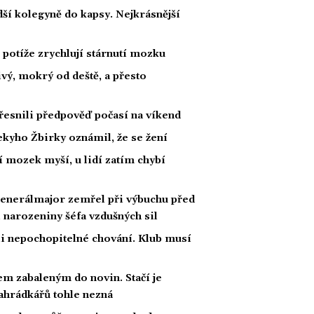
ší kolegyně do kapsy. Nejkrásnější
potíže zrychlují stárnutí mozku
ivý, mokrý od deště, a přesto
esnili předpověď počasí na víkend
kyho Žbirky oznámil, že se žení
í mozek myší, u lidí zatím chybí
Generálmajor zemřel při výbuchu před
 narozeniny šéfa vzdušných sil
li nepochopitelné chování. Klub musí
m zabaleným do novin. Stačí je
 zahrádkářů tohle nezná