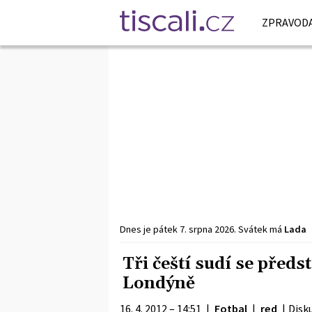
ZPRAVODA
Dnes je
pátek
7. srpna
2026
.
Svátek má
Lada
Tři čeští sudí se před
Londýně
16. 4. 2012 – 14:51
|
Fotbal
|
red
|
Disk