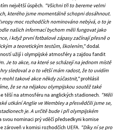
tím největší úspěch.
"Všichni tři to bereme velmi
spěch, kterého jsme momentálně schopni dosáhnout.
z Evropy moc rozhodčích nominováno nebývá, o to je
dle našich informací bychom měli fungovat jako
ce, i když první fotbalové zápasy začínají přesně o
ickým a teoretickým testům, školením,"
dodal.
inností užijí i olympijské atmosféry a zajdou fandit
m. Je to akce, na které se scházejí na jednom místě
hry sledoval a o to větší mám radost, že to uvidím
e mohl takové akce někdy zúčastnit,"
prohlásil
me, že se na nějakou olympijskou soutěž také
e těší na atmosféru na anglických stadionech.
"Měli
ské utkání Anglie ve Wembley a přesvědčili jsme se,
tadionech je. A určitě bude i při olympijském
a svou nominaci prý vděčí předsedkyni komise
e zároveň v komisi rozhodčích UEFA.
"Díky ní se pro