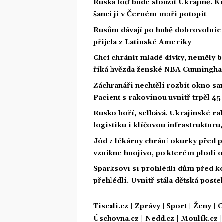
Ruská loď bude sloužit Ukrajině. 
šanci ji v Černém moři potopit
Rusům dávají po hubě dobrovolníci 
přijela z Latinské Ameriky
Chci chránit mladé dívky, neměly 
říká hvězda ženské NBA Cunningh
Záchranáři nechtěli rozbít okno san
Pacient s rakovinou uvnitř trpěl 4
Rusko hoří, selhává. Ukrajinské ra
logistiku i klíčovou infrastrukturu
Jód z lékárny chrání okurky před p
vznikne hnojivo, po kterém plodí 
Sparksovi si prohlédli dům před ko
přehlédli. Uvnitř stála dětská poste
Tiscali.cz
|
Zprávy
|
Sport
|
Ženy
|
C
Úschovna.cz
|
Nedd.cz
|
Moulík.cz