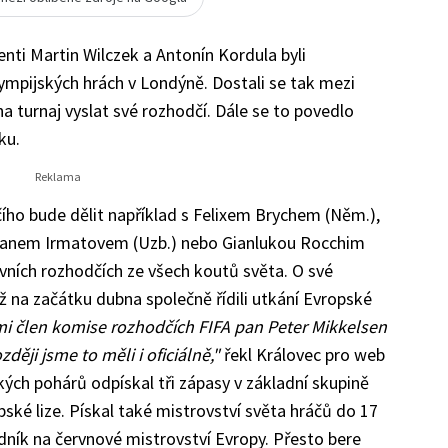
enti Martin Wilczek a Antonín Kordula byli
ympijských hrách v Londýně. Dostali se tak mezi
a turnaj vyslat své rozhodčí. Dále se to povedlo
ku.
čího bude dělit například s Felixem Brychem (Něm.),
šanem Irmatovem (Uzb.) nebo Gianlukou Rocchim
lavních rozhodčích ze všech koutů světa. O své
ž na začátku dubna společně řídili utkání Evropské
mi člen komise rozhodčích FIFA pan Peter Mikkelsen
ději jsme to měli i oficiálně,"
řekl Královec pro web
ých pohárů odpískal tři zápasy v základní skupině
opské lize. Pískal také mistrovství světa hráčů do 17
dník na červnové mistrovství Evropy. Přesto bere