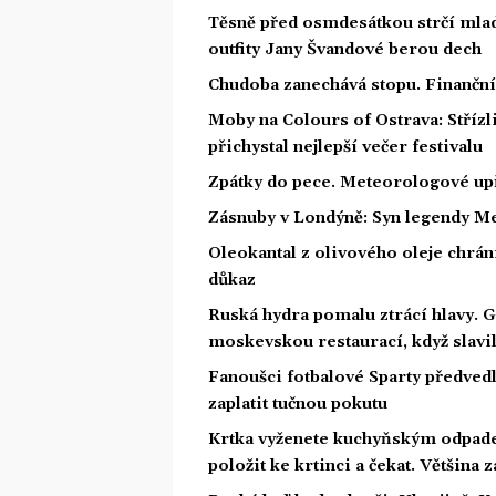
Těsně před osmdesátkou strčí mlad
outfity Jany Švandové berou dech
Chudoba zanechává stopu. Finanční 
Moby na Colours of Ostrava: Střízl
přichystal nejlepší večer festivalu
Zpátky do pece. Meteorologové upř
Zásnuby v Londýně: Syn legendy Me
Oleokantal z olivového oleje chrán
důkaz
Ruská hydra pomalu ztrácí hlavy. 
moskevskou restaurací, když slavil
Fanoušci fotbalové Sparty předved
zaplatit tučnou pokutu
Krtka vyženete kuchyňským odpade
položit ke krtinci a čekat. Většina