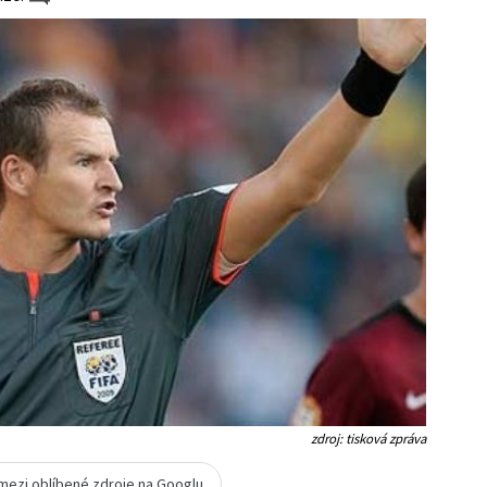
zdroj: tisková zpráva
 mezi oblíbené zdroje na Googlu