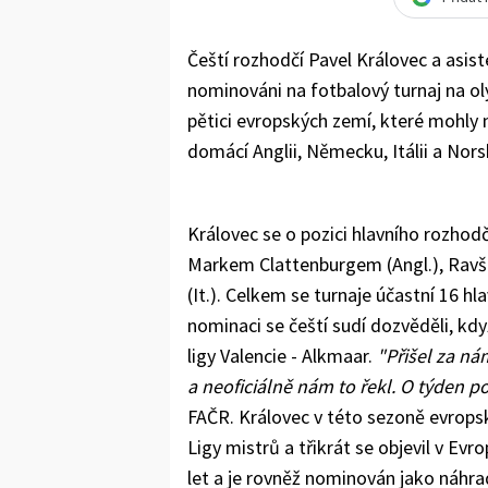
Čeští rozhodčí Pavel Královec a asist
nominováni na fotbalový turnaj na ol
pětici evropských zemí, které mohly n
domácí Anglii, Německu, Itálii a Nors
Královec se o pozici hlavního rozhod
Markem Clattenburgem (Angl.), Rav
(It.). Celkem se turnaje účastní 16 h
nominaci se čeští sudí dozvěděli, kdy
ligy Valencie - Alkmaar.
"Přišel za ná
a neoficiálně nám to řekl. O týden poz
FAČR. Královec v této sezoně evropsk
Ligy mistrů a třikrát se objevil v Evr
let a je rovněž nominován jako náhra