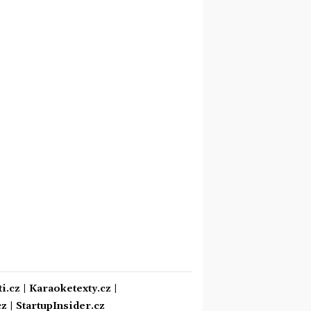
i.cz
|
Karaoketexty.cz
|
cz
|
StartupInsider.cz