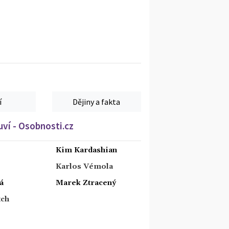
í
Dějiny a fakta
ví - Osobnosti.cz
Kim Kardashian
Karlos Vémola
á
Marek Ztracený
tch