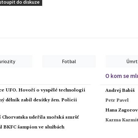
stoupit do diskuze
uriozity
Fotbal
Úmrt
O kom se mlu
íce UFO. Hovoří o vyspělé technologii
Andrej Babiš
 dělník zabil desítky žen. Policii
Petr Pavel
Hana Zagorov
ží Chorvatska udeřila mořská smršť
Kazma Kazmi
nal BKFC šampion ve službách