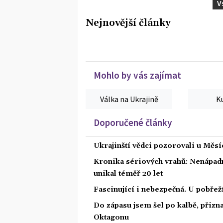
V
Nejnovější články
Mohlo by vás zajímat
Válka na Ukrajině
K
Doporučené články
Ukrajinští vědci pozorovali u Měs
Kronika sériových vrahů: Nenápadný
unikal téměř 20 let
Fascinující i nebezpečná. U pobře
Do zápasu jsem šel po kalbě, přiz
Oktagonu