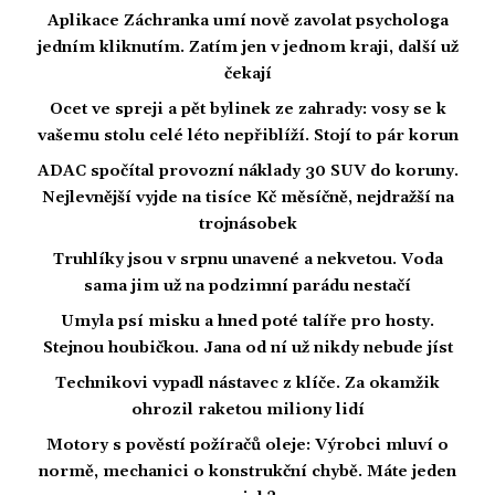
Aplikace Záchranka umí nově zavolat psychologa
jedním kliknutím. Zatím jen v jednom kraji, další už
čekají
Ocet ve spreji a pět bylinek ze zahrady: vosy se k
vašemu stolu celé léto nepřiblíží. Stojí to pár korun
ADAC spočítal provozní náklady 30 SUV do koruny.
Nejlevnější vyjde na tisíce Kč měsíčně, nejdražší na
trojnásobek
Truhlíky jsou v srpnu unavené a nekvetou. Voda
sama jim už na podzimní parádu nestačí
Umyla psí misku a hned poté talíře pro hosty.
Stejnou houbičkou. Jana od ní už nikdy nebude jíst
Technikovi vypadl nástavec z klíče. Za okamžik
ohrozil raketou miliony lidí
Motory s pověstí požíračů oleje: Výrobci mluví o
normě, mechanici o konstrukční chybě. Máte jeden