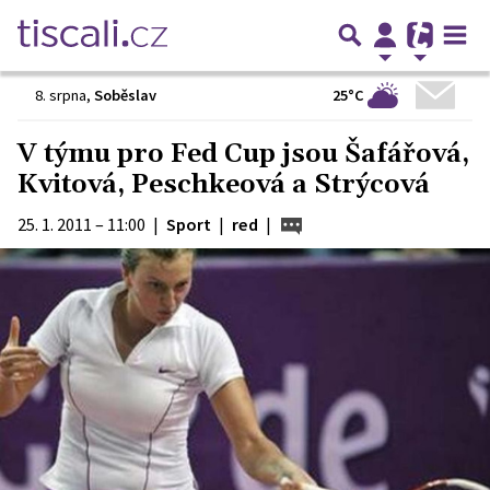
25°C
8. srpna
,
Soběslav
V týmu pro Fed Cup jsou Šafářová,
Kvitová, Peschkeová a Strýcová
25. 1. 2011 – 11:00
|
Sport
|
red
|