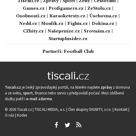
Tiscali.cz
|
Zprávy
|
Sport
|
Ženy
|
Cestování
|
Games.cz
|
Profigamers.cz
|
ZeStolu.cz
|
Osobnosti.cz
|
Karaoketexty.cz
|
Úschovna.cz
|
Nedd.cz
|
Moulík.cz
|
Fights.cz
|
Dokina.cz
|
CZhity.cz
|
Našepeníze.cz
|
Srovnám.cz
|
StartupInsider.cz
Partneři:
Football Club
Tiscali.cz
je český zpravodajský portál, na kterém najdete
zprávy
z domova
a ze světa,
sport
, finance nebo servis s předpovědí počasí. Mezi oblíbené
služby patří i
e-mail zdarma
.
© 2026 Tiscali.cz |
TISCALI MEDIA, a.s.
|
Člen skupiny DIGNITY, s.r.o.
|
Kontakt
|
O nás
|
Kodex