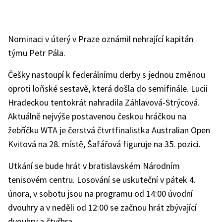
Nominaci v úterý v Praze oznámil nehrající kapitán
týmu Petr Pála.
Češky nastoupí k federálnímu derby s jednou změnou
oproti loňské sestavě, která došla do semifinále. Lucii
Hradeckou tentokrát nahradila Záhlavová-Strýcová.
Aktuálně nejvýše postavenou českou hráčkou na
žebříčku WTA je čerstvá čtvrtfinalistka Australian Open
Kvitová na 28. místě, Šafářová figuruje na 35. pozici.
Utkání se bude hrát v bratislavském Národním
tenisovém centru. Losování se uskuteční v pátek 4.
února, v sobotu jsou na programu od 14:00 úvodní
dvouhry a v neděli od 12:00 se začnou hrát zbývající
dvouhry a čtyřhra.