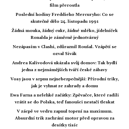
film přerostla
Poslední hodiny Freddieho Mercuryho: Co se
skutečně dělo 24. listopadu 1991
Žádná mouka, žádný cukr, žádné mléko, jídelníček
Ronalda je záměrně jednotvárný
Nezápasím v Clashi, zdůraznil Roušal. Vzápětí se
ozval Sivák
Andrea Kalivodová ukázala svůj domov: Tak bydlí
jedna z nejznámějších tváří české zábavy
Vosy jsou v srpnu nejnebezpečnější: Přírodní triky,
jak je vyhnat ze zahrady a domu
Ewa Farna a nelehké začátky: Zpěvačce, které radili
vrátit se do Polska, teď fanoušci nestačí tleskat
V zácpě ve vedru zapnul topení na maximum.
Absurdní trik zachrání motor před opravou za
desítky tisíc