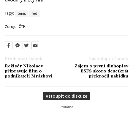
Tagy:
tenis
fed
Zdroje:
ČTK
Předchozí článek
Následující článek
Režisér Nikolaev
Zájem o první dluhopisy
připravuje film o
ESFS skoro desetkrát
podnikateli Mrázkovi
překročil nabídku
Vstoupit do diskuze