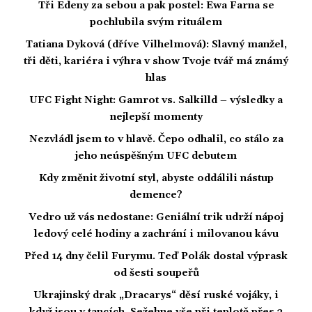
Tři Edeny za sebou a pak postel: Ewa Farna se
pochlubila svým rituálem
Tatiana Dyková (dříve Vilhelmová): Slavný manžel,
tři děti, kariéra i výhra v show Tvoje tvář má známý
hlas
UFC Fight Night: Gamrot vs. Salkilld – výsledky a
nejlepší momenty
Nezvládl jsem to v hlavě. Čepo odhalil, co stálo za
jeho neúspěšným UFC debutem
Kdy změnit životní styl, abyste oddálili nástup
demence?
Vedro už vás nedostane: Geniální trik udrží nápoj
ledový celé hodiny a zachrání i milovanou kávu
Před 14 dny čelil Furymu. Teď Polák dostal výprask
od šesti soupeřů
Ukrajinský drak „Dracarys“ děsí ruské vojáky, i