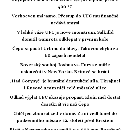
když jsou v tancích. Sežehne vše při teplotě přes 2
400 °C
Verhoeven má jasno. Přestup do UFC mu finančně
nedává smysl
V lehké váze UFC je nové monstrum. Salkilld
donutil Gamrota odklepat v prvním kole
Čepo si pustil Urbinu do hlavy. Takovou chybu za
60 zápasů neudělal
Boxerský souboj Joshua vs. Fury se může
uskutečnit v New Yorku. Britové se brání
„Had Gorynyč“ je brutální destrukční síla. Ukrajinci
i Rusové s ním ničí celé městské ulice
Odhad výplat UFC ukazuje propast. Klein měl dostat
desetkrát víc než Čepo
Chtěl jen zbourat zeď v domě. Za ní vedl tunel do
podzemního města z 12. století před Kristem