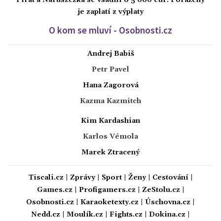
Pirát a Naruszczka se vsadili o 5 000 eur. Poražený
je zaplatí z výplaty
O kom se mluví - Osobnosti.cz
Andrej Babiš
Petr Pavel
Hana Zagorová
Kazma Kazmitch
Kim Kardashian
Karlos Vémola
Marek Ztracený
Tiscali.cz
|
Zprávy
|
Sport
|
Ženy
|
Cestování
|
Games.cz
|
Profigamers.cz
|
ZeStolu.cz
|
Osobnosti.cz
|
Karaoketexty.cz
|
Úschovna.cz
|
Nedd.cz
|
Moulík.cz
|
Fights.cz
|
Dokina.cz
|