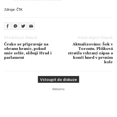
Zdroje:
ČTK
Předchozí článek
Následující článek
Česko se připravuje na
Aktualizováno: Šok v
obranu hranic, pokud
Torontu. Plíšková
unie selže, slibují Hrad i
ztratila vyhraný zápas a
parlament
končí hned v prvním
kole
Vstoupit do diskuze