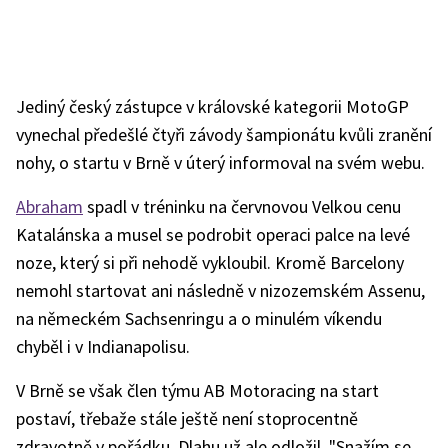
Jediný český zástupce v královské kategorii MotoGP
vynechal předešlé čtyři závody šampionátu kvůli zranění
nohy, o startu v Brně v úterý informoval na svém webu.
Abraham
spadl v tréninku na červnovou Velkou cenu
Katalánska a musel se podrobit operaci palce na levé
noze, který si při nehodě vykloubil. Kromě Barcelony
nemohl startovat ani následně v nizozemském Assenu,
na německém Sachsenringu a o minulém víkendu
chyběl i v Indianapolisu.
V Brně se však člen týmu AB Motoracing na start
postaví, třebaže stále ještě není stoprocentně
zdravotně v pořádku. Dlahu už ale odložil. "Snažím se