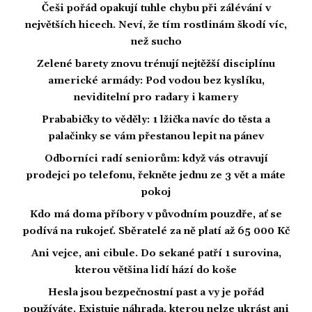
Češi pořád opakují tuhle chybu při zálévání v
největších hicech. Neví, že tím rostlinám škodí víc,
než sucho
Zelené barety znovu trénují nejtěžší disciplínu
americké armády: Pod vodou bez kyslíku,
neviditelní pro radary i kamery
Prababičky to věděly: 1 lžička navíc do těsta a
palačinky se vám přestanou lepit na pánev
Odborníci radí seniorům: když vás otravují
prodejci po telefonu, řekněte jednu ze 3 vět a máte
pokoj
Kdo má doma příbory v původním pouzdře, ať se
podívá na rukojeť. Sběratelé za ně platí až 65 000 Kč
Ani vejce, ani cibule. Do sekané patří 1 surovina,
kterou většina lidí hází do koše
Hesla jsou bezpečnostní past a vy je pořád
používáte. Existuje náhrada, kterou nelze ukrást ani