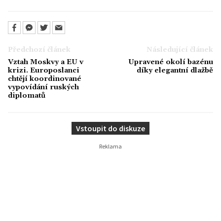
Předchozí článek
Následující článek
Vztah Moskvy a EU v
Upravené okolí bazénu
krizi. Europoslanci
díky elegantní dlažbě
chtějí koordinované
vypovídání ruských
diplomatů
Vstoupit do diskuze