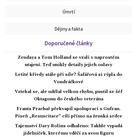
Úmrtí
Dějiny a fakta
Doporučené články
Zendaya a Tom Holland se vzali v naprostém
utajení. Teď unikly detaily jejich oslavy
Letité křivdy stále při síle? Šafářová si rýpla do
Vondráčkové
Vztekal se, ale udělal velkou chybu, pustil se šéf
Oktagonu do českého veterána
Franta Prachař překvapil spoluprací s Gufrau.
Píseň „Resuscitace“ cílí přímo na ženská srdce
Tajemství Dary Rolins odhaleno: Takhle vypadá
jídelníček, kterému vděčí za svou figuru