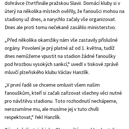
dohrávce čtvrtfinále pražskou Slavii. Domácí kluby si v
úterý na několika místech ověřily, že fanoušci mohou na
stadiony už dnes, a narychlo začaly vše organizovat.
Dnes ale proti tomu nečekaně zasáhlo ministerstvo.
„Před několika okamžiky nám vše zastavily příslušné
orgány. Povolení je prý platné až od 1. května, tudíž
dnes nemůžeme vpustit na stadion žádné fanoušky
pod hrozbou vysokých sankcí,“ uvedl v tiskové zprávě
mluvčí plzeňského klubu Václav Hanzlík.
„V první řadě se chceme omluvit všem našim
fanouškům, kteří si začali zařizovat všechny věci nutné
pro návštěvu stadionu. Toto rozhodnutí nechápeme,
nerozumíme mu, ale musíme jej v tuto chvíli
respektovat,“ řekl Hanzlík.