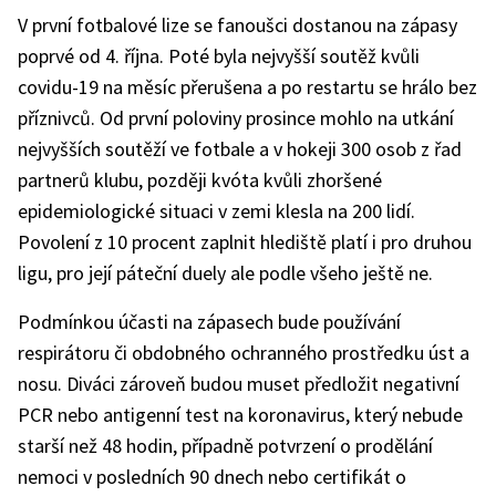
V první fotbalové lize se fanoušci dostanou na zápasy
poprvé od 4. října. Poté byla nejvyšší soutěž kvůli
covidu-19 na měsíc přerušena a po restartu se hrálo bez
příznivců. Od první poloviny prosince mohlo na utkání
nejvyšších soutěží ve fotbale a v hokeji 300 osob z řad
partnerů klubu, později kvóta kvůli zhoršené
epidemiologické situaci v zemi klesla na 200 lidí.
Povolení z 10 procent zaplnit hlediště platí i pro druhou
ligu, pro její páteční duely ale podle všeho ještě ne.
Podmínkou účasti na zápasech bude používání
respirátoru či obdobného ochranného prostředku úst a
nosu. Diváci zároveň budou muset předložit negativní
PCR nebo antigenní test na koronavirus, který nebude
starší než 48 hodin, případně potvrzení o prodělání
nemoci v posledních 90 dnech nebo certifikát o