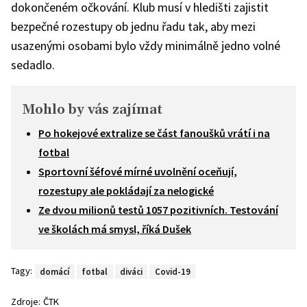
dokončeném očkování. Klub musí v hledišti zajistit
bezpečné rozestupy ob jednu řadu tak, aby mezi
usazenými osobami bylo vždy minimálně jedno volné
sedadlo.
Mohlo by vás zajímat
Po hokejové extralize se část fanoušků vrátí i na
fotbal
Sportovní šéfové mírné uvolnění oceňují,
rozestupy ale pokládají za nelogické
Ze dvou milionů testů 1057 pozitivních. Testování
ve školách má smysl, říká Dušek
Tagy:
domácí
fotbal
diváci
Covid-19
Zdroje:
ČTK