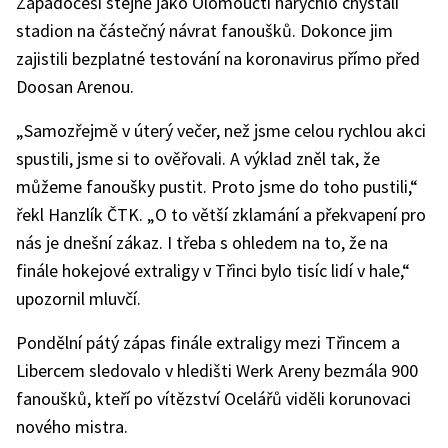
Západočeši stejně jako Olomoučtí narychlo chystali
stadion na částečný návrat fanoušků. Dokonce jim
zajistili bezplatné testování na koronavirus přímo před
Doosan Arenou.
„Samozřejmě v úterý večer, než jsme celou rychlou akci
spustili, jsme si to ověřovali. A výklad zněl tak, že
můžeme fanoušky pustit. Proto jsme do toho pustili,“
řekl Hanzlík ČTK. „O to větší zklamání a překvapení pro
nás je dnešní zákaz. I třeba s ohledem na to, že na
finále hokejové extraligy v Třinci bylo tisíc lidí v hale,“
upozornil mluvčí.
Pondělní pátý zápas finále extraligy mezi Třincem a
Libercem sledovalo v hledišti Werk Areny bezmála 900
fanoušků, kteří po vítězství Ocelářů viděli korunovaci
nového mistra.