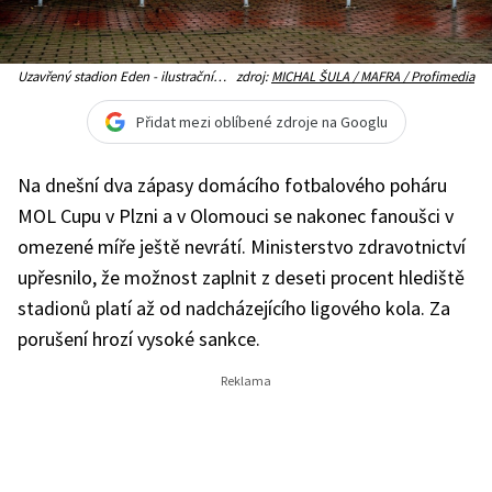
Uzavřený stadion Eden - ilustrační
zdroj:
MICHAL ŠULA / MAFRA / Profimedia
snímek
Přidat mezi oblíbené zdroje na Googlu
Na dnešní dva zápasy domácího fotbalového poháru
MOL Cupu v Plzni a v Olomouci se nakonec fanoušci v
omezené míře ještě nevrátí. Ministerstvo zdravotnictví
upřesnilo, že možnost zaplnit z deseti procent hlediště
stadionů platí až od nadcházejícího ligového kola. Za
porušení hrozí vysoké sankce.