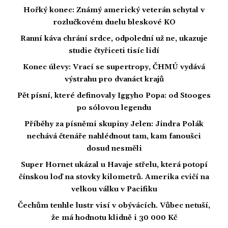
Hořký konec: Známý americký veterán schytal v
rozlučkovém duelu bleskové KO
Ranní káva chrání srdce, odpolední už ne, ukazuje
studie čtyřiceti tisíc lidí
Konec úlevy: Vrací se supertropy, ČHMÚ vydává
výstrahu pro dvanáct krajů
Pět písní, které definovaly Iggyho Popa: od Stooges
po sólovou legendu
Příběhy za písněmi skupiny Jelen: Jindra Polák
nechává čtenáře nahlédnout tam, kam fanoušci
dosud nesměli
Super Hornet ukázal u Havaje střelu, která potopí
čínskou loď na stovky kilometrů. Amerika cvičí na
velkou válku v Pacifiku
Čechům tenhle lustr visí v obývácích. Vůbec netuší,
že má hodnotu klidně i 30 000 Kč