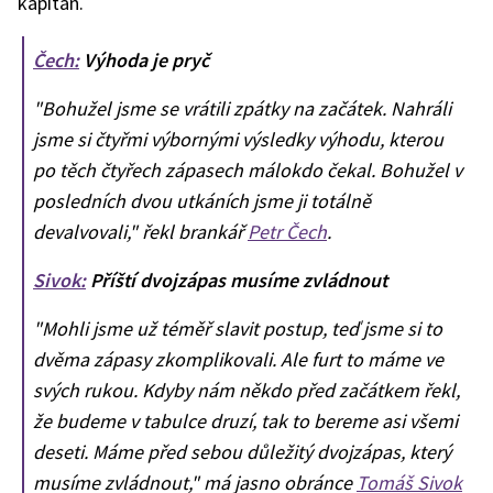
kapitán.
Čech:
Výhoda je pryč
"Bohužel jsme se vrátili zpátky na začátek. Nahráli
jsme si čtyřmi výbornými výsledky výhodu, kterou
po těch čtyřech zápasech málokdo čekal. Bohužel v
posledních dvou utkáních jsme ji totálně
devalvovali," řekl brankář
Petr Čech
.
Sivok:
Příští dvojzápas musíme zvládnout
"Mohli jsme už téměř slavit postup, teď jsme si to
dvěma zápasy zkomplikovali. Ale furt to máme ve
svých rukou. Kdyby nám někdo před začátkem řekl,
že budeme v tabulce druzí, tak to bereme asi všemi
deseti. Máme před sebou důležitý dvojzápas, který
musíme zvládnout," má jasno obránce
Tomáš Sivok