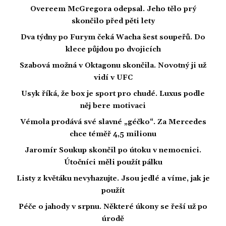
Overeem McGregora odepsal. Jeho tělo prý
skončilo před pěti lety
Dva týdny po Furym čeká Wacha šest soupeřů. Do
klece půjdou po dvojicích
Szabová možná v Oktagonu skončila. Novotný ji už
vidí v UFC
Usyk říká, že box je sport pro chudé. Luxus podle
něj bere motivaci
Vémola prodává své slavné „géčko“. Za Mercedes
chce téměř 4,5 milionu
Jaromír Soukup skončil po útoku v nemocnici.
Útočníci měli použít pálku
Listy z květáku nevyhazujte. Jsou jedlé a víme, jak je
použít
Péče o jahody v srpnu. Některé úkony se řeší už po
úrodě