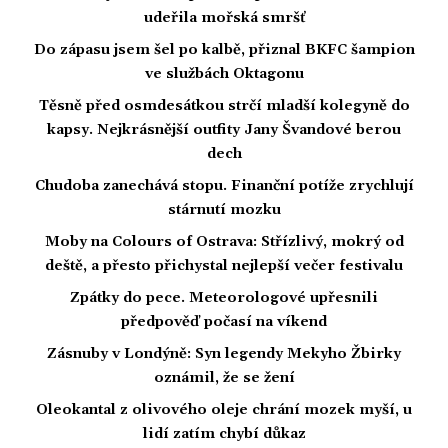
udeřila mořská smršť
Do zápasu jsem šel po kalbě, přiznal BKFC šampion
ve službách Oktagonu
Těsně před osmdesátkou strčí mladší kolegyně do
kapsy. Nejkrásnější outfity Jany Švandové berou
dech
Chudoba zanechává stopu. Finanční potíže zrychlují
stárnutí mozku
Moby na Colours of Ostrava: Střízlivý, mokrý od
deště, a přesto přichystal nejlepší večer festivalu
Zpátky do pece. Meteorologové upřesnili
předpověď počasí na víkend
Zásnuby v Londýně: Syn legendy Mekyho Žbirky
oznámil, že se žení
Oleokantal z olivového oleje chrání mozek myší, u
lidí zatím chybí důkaz