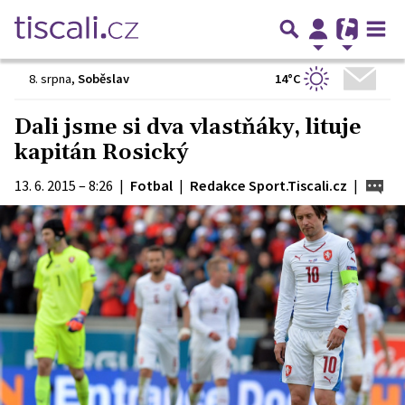
14°C
8. srpna
,
Soběslav
Dali jsme si dva vlastňáky, lituje
kapitán Rosický
13. 6. 2015 – 8:26
|
Fotbal
|
Redakce Sport.Tiscali.cz
|