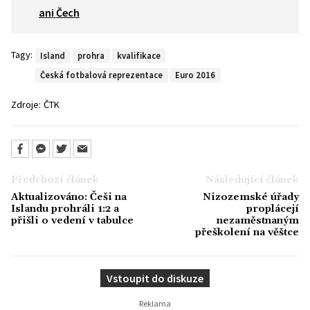
ani Čech
Tagy:
Island
prohra
kvalifikace
Česká fotbalová reprezentace
Euro 2016
Zdroje:
ČTK
Předchozí článek
Následující článek
Aktualizováno: Češi na
Nizozemské úřady
Islandu prohráli 1:2 a
proplácejí
přišli o vedení v tabulce
nezaměstnaným
přeškolení na věštce
Vstoupit do diskuze