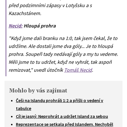
před podzimními zápasy v Lotyšsku a s
Kazachstánem.
Necid:
Hloupá prohra
"Když jsme dali branku na 1:0, tak jsem čekal, že to
udržíme. Ale dostali jsme dva góly... Je to hloupá
prohra. Soupeři tady nedávají góly a my tu vedeme.
Měli jsme to tu udržet, když ne vyhrát, tak aspoň
remizovat," uvedl útočník
Tomáš Necid
.
Mohlo by vás zajímat
Češi na Islandu prohráli 1:2 a přišli o vedení v
tabulce
Cíl je jasný: Neprohrát a udržet Island za sebou
Reprezentace se setkala před Islandem. Nechyběl