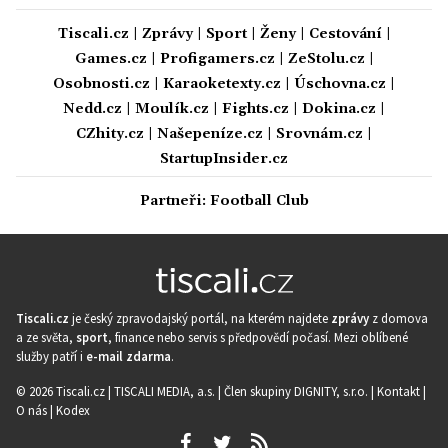
Tiscali.cz
|
Zprávy
|
Sport
|
Ženy
|
Cestování
|
Games.cz
|
Profigamers.cz
|
ZeStolu.cz
|
Osobnosti.cz
|
Karaoketexty.cz
|
Úschovna.cz
|
Nedd.cz
|
Moulík.cz
|
Fights.cz
|
Dokina.cz
|
CZhity.cz
|
Našepeníze.cz
|
Srovnám.cz
|
StartupInsider.cz
Partneři:
Football Club
Tiscali.cz
je český zpravodajský portál, na kterém najdete
zprávy
z domova
a ze světa,
sport
, finance nebo servis s předpovědí počasí. Mezi oblíbené
služby patří i
e-mail zdarma
.
© 2026 Tiscali.cz |
TISCALI MEDIA, a.s.
|
Člen skupiny DIGNITY, s.r.o.
|
Kontakt
|
O nás
|
Kodex