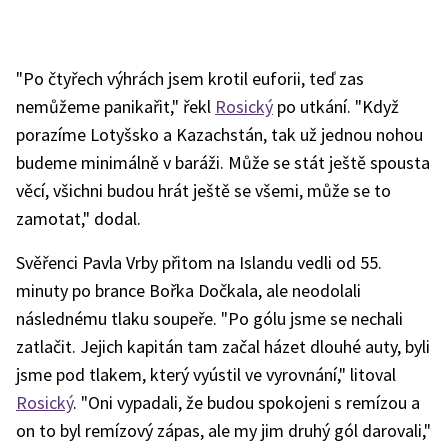
"Po čtyřech výhrách jsem krotil euforii, teď zas
nemůžeme panikařit," řekl
Rosický
po utkání. "Když
porazíme Lotyšsko a Kazachstán, tak už jednou nohou
budeme minimálně v baráži. Může se stát ještě spousta
věcí, všichni budou hrát ještě se všemi, může se to
zamotat," dodal.
Svěřenci Pavla Vrby přitom na Islandu vedli od 55.
minuty po brance Bořka Dočkala, ale neodolali
následnému tlaku soupeře. "Po gólu jsme se nechali
zatlačit. Jejich kapitán tam začal házet dlouhé auty, byli
jsme pod tlakem, který vyústil ve vyrovnání," litoval
Rosický
. "Oni vypadali, že budou spokojeni s remízou a
on to byl remízový zápas, ale my jim druhý gól darovali,"