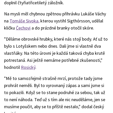
doplnil čtyřiatřicetiletý záložník.
Na mysli měl chybnou zpětnou přihrávku Lukáše Váchy
na
Tomáše Sivoka,
kterou vystihl Sigthórsson, udělal
kličku
Čechovi
a do prázdné branky otočil skóre.
"Děláme obrovské hrubky, které nás stojí body. Ať už to
bylo s Lotyšskem nebo dnes. Dali jme si vlastně dva
vlastňáky. Na této úrovni je každá taková chyba krutě
potrestaná. Asi ještě nemáme potřebné zkušenosti,"
hodnotil
Rosický
.
"Mě to samozřejmě strašně mrzí, protože tady jsme
prohrát neměli. Byl to vyrovnaný zápas a sami jsme si
to pokazili. Když se to stane podruhé za sebou, tak už
to není náhoda. Teď už s tím ale nic neuděláme, jen se
musíme poučit, aby se to příště nestalo," dodal český