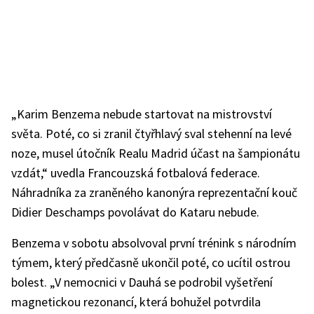
„Karim Benzema nebude startovat na mistrovství
světa. Poté, co si zranil čtyřhlavý sval stehenní na levé
noze, musel útočník Realu Madrid účast na šampionátu
vzdát,“ uvedla Francouzská fotbalová federace.
Náhradníka za zraněného kanonýra reprezentační kouč
Didier Deschamps povolávat do Kataru nebude.
Benzema v sobotu absolvoval první trénink s národním
týmem, který předčasně ukončil poté, co ucítil ostrou
bolest. „V nemocnici v Dauhá se podrobil vyšetření
magnetickou rezonancí, která bohužel potvrdila