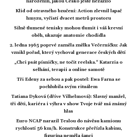
narozenin, jakou Česko ještě nezažilo
Klid od otravného bzučení: Action zlevnil lapač
hmyzu, vyčistí dvacet metrů prostoru
Silně tlumené tenisky mohou tlumit i váš krevní
oběh, ukazuje anatomie chodidla
2. ledna 1965 poprvé zazněla znělka Večerníčku: Jak
vznikl pořad, který vychoval generace českých dětí
„Chci psát písničky, ne točit reelska.“ Katarzia o
selhání, terapii a online samotě
Tři Edeny za sebou a pak postel: Ewa Farna se
pochlubila svým rituálem
Tatiana Dyková (dříve Vilhelmová): Slavný manžel,
tři děti, kariéra i výhra v show Tvoje tvář má známý
hlas
Euro NCAP narazil Teslou do návěsu kamionu
rychlostí 56 km/h. Konstrukce přeřízla kabinu,
figurína neměla šanci