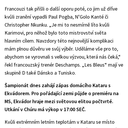
Francouzi tak přišli o další oporu poté, co jim už dříve
kvůli zranění vypadli Paul Pogba, N’Golo Kanté či
Christopher Nkunku. „Je mi to nesmírně líto kvůli
Karimovi, pro něhož bylo toto mistrovství světa
hlavním cílem. Navzdory této nejnovější komplikaci
mám plnou důvěru ve svůj výběr. Uděláme vše pro to,
abychom se vyrovnali s velkou výzvou, která nás čeká,“
řekl francouzský trenér Deschamps. „Les Bleus“ mají ve
skupině D také Dánsko a Tunisko.
Šampionát dnes zahájí zápas domácího Kataru s
Ekvádorem. Pro pořádající zemi půjde o premiéru na
MS, Ekvádor hraje mezi světovou elitou počtvrté.
Utkání v Chúru má výkop v 17:00 SEČ.
Kvůli extrémním letním teplotám v Kataru se místo