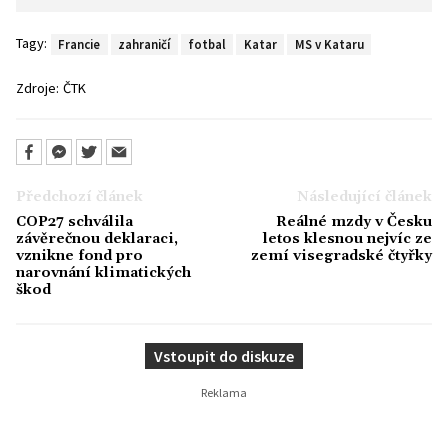
Tagy:
Francie
zahraničí
fotbal
Katar
MS v Kataru
Zdroje:
ČTK
Předchozí článek
Následující článek
COP27 schválila
Reálné mzdy v Česku
závěrečnou deklaraci,
letos klesnou nejvíc ze
vznikne fond pro
zemí visegradské čtyřky
narovnání klimatických
škod
Vstoupit do diskuze