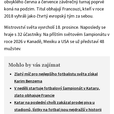
obvyklého června a července závěrečný turnaj poprvé
koná na podzim. Titul obhajují Francouzi, kteří v roce
2018 vyhráli jako čtvrtý evropský tým za sebou.
Mistrovství světa vyvrcholí 18. prosince. Naposledy se
hraje s 32 účastníky. Na příštím světovém šampionátu v
roce 2026 v Kanadě, Mexiku a USA se už představí 48
mužstev.
Mohlo by vás zajímat
Zlatý míč pro nejlepšího fotbalistu světa získal
Karim Benzema
V neděli startuje fotbalový šampionát v Kataru,
zlato obhajuje Francie
Katar na poslední chvíli zakázal prodej piva u
stadionů, lístky na fotbal jsou nejdražší v historii