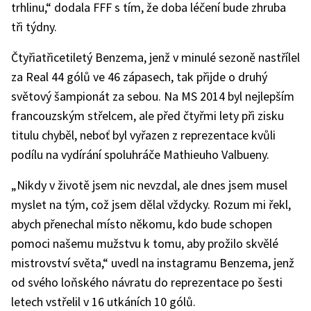
trhlinu,“ dodala FFF s tím, že doba léčení bude zhruba
tři týdny.
Čtyřiatřicetiletý Benzema, jenž v minulé sezoně nastřílel
za Real 44 gólů ve 46 zápasech, tak přijde o druhý
světový šampionát za sebou. Na MS 2014 byl nejlepším
francouzským střelcem, ale před čtyřmi lety při zisku
titulu chyběl, neboť byl vyřazen z reprezentace kvůli
podílu na vydírání spoluhráče Mathieuho Valbueny.
„Nikdy v životě jsem nic nevzdal, ale dnes jsem musel
myslet na tým, což jsem dělal vždycky. Rozum mi řekl,
abych přenechal místo někomu, kdo bude schopen
pomoci našemu mužstvu k tomu, aby prožilo skvělé
mistrovství světa,“ uvedl na instagramu Benzema, jenž
od svého loňského návratu do reprezentace po šesti
letech vstřelil v 16 utkáních 10 gólů.