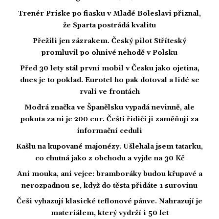
Trenér Priske po fiasku v Mladé Boleslavi přiznal,
že Sparta postrádá kvalitu
Přežili jen zázrakem. Český pilot Stříteský
promluvil po ohnivé nehodě v Polsku
Před 30 lety stál první mobil v Česku jako ojetina,
dnes je to poklad. Eurotel ho pak dotoval a lidé se
rvali ve frontách
Modrá značka ve Španělsku vypadá nevinně, ale
pokuta za ni je 200 eur. Čeští řidiči ji zaměňují za
informační ceduli
Kašlu na kupované majonézy. Ušlehala jsem tatarku,
co chutná jako z obchodu a vyjde na 30 Kč
Ani mouka, ani vejce: bramboráky budou křupavé a
nerozpadnou se, když do těsta přidáte 1 surovinu
Češi vyhazují klasické teflonové pánve. Nahrazují je
materiálem, který vydrží i 50 let