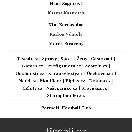
Hana Zagorová
Kazma Kazmitch
Kim Kardashian
Karlos Vémola
Marek Ztracený
Tiscali.cz
|
Zprávy
|
Sport
|
Ženy
|
Cestování
|
Games.cz
|
Profigamers.cz
|
ZeStolu.cz
|
Osobnosti.cz
|
Karaoketexty.cz
|
Úschovna.cz
|
Nedd.cz
|
Moulík.cz
|
Fights.cz
|
Dokina.cz
|
CZhity.cz
|
Našepeníze.cz
|
Srovnám.cz
|
StartupInsider.cz
Partneři:
Football Club