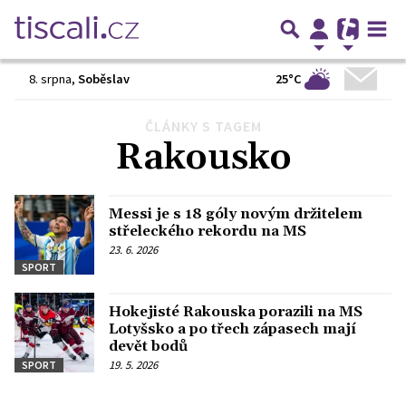
25°C
8. srpna
,
Soběslav
ČLÁNKY S TAGEM
Předchozí
1
2
3
Další
Rakousko
Messi je s 18 góly novým držitelem
střeleckého rekordu na MS
23. 6. 2026
SPORT
Hokejisté Rakouska porazili na MS
Lotyšsko a po třech zápasech mají
devět bodů
19. 5. 2026
SPORT