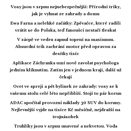
Vosy jsou v srpnu nejnebezpečnější: Přírodní triky,
jak je vyhnat ze zahrady a domu
Ewa Farna a nelehké začátky: Zpěvačce, které radili
vrátit se do Polska, teď fanoušci nestačí tleskat
V zácpě ve vedru zapnul topení na maximum.
Absurdní trik zachrání motor před opravou za
desítky tisíc
Aplikace Záchranka umí nově zavolat psychologa
jedním kliknutím. Zatím jen v jednom kraji, další už
čekají
Ocet ve spreji a pět bylinek ze zahrady: vosy se k
vašemu stolu celé léto nepřiblíží. Stojí to pár korun
ADAC spočítal provozní náklady 30 SUV do koruny.
Nejlevnější vyjde na tisíce Kč měsíčně, nejdražší na
trojnásobek
Truhlíky jsou v srpnu unavené a nekvetou. Voda