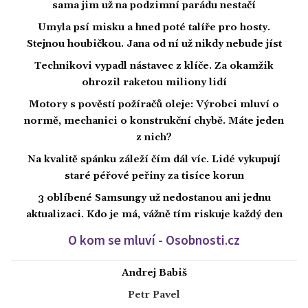
sama jim už na podzimní parádu nestačí
Umyla psí misku a hned poté talíře pro hosty.
Stejnou houbičkou. Jana od ní už nikdy nebude jíst
Technikovi vypadl nástavec z klíče. Za okamžik
ohrozil raketou miliony lidí
Motory s pověstí požíračů oleje: Výrobci mluví o
normě, mechanici o konstrukční chybě. Máte jeden
z nich?
Na kvalitě spánku záleží čím dál víc. Lidé vykupují
staré péřové peřiny za tisíce korun
3 oblíbené Samsungy už nedostanou ani jednu
aktualizaci. Kdo je má, vážně tím riskuje každý den
O kom se mluví - Osobnosti.cz
Andrej Babiš
Petr Pavel