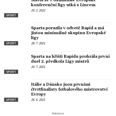
Slavia se v osmifinále Evropské
konferenční ligy utká s Lincem
25. 2. 2022
SPORT
Sparta porazila v odvetě Rapid a má
jistou minimálně skupinu Evropské
ligy
28. 7. 2021
SPORT
Sparta na hřišti Rapidu prohrála první
duel 2. předkola Ligy mistrů
20. 7. 2021
SPORT
Itálie a Dánsko jsou prvními
čtvrtfinalisty fotbalového mistrovství
Evropy
26. 6. 2021
SPORT